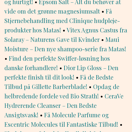
og hurtigt!
•
Epsom Salt – Alt du behøver at
vide om det grønne magnesiumsalt
•
Få
Stjernebehandling med Clinique hudpleje-
produkter hos Matas!
•
Vitex Agnus Castus fra
Solaray – Naturens Gave til Kvinder
•
Maui
Moisture – Den nye shampoo-serie fra Matas!
•
Find den perfekte Swiffer-løsning hos
danske forhandlere!
•
Dior Lip Gloss – Den
perfekte finish til dit look!
•
Få de Bedste
Tilbud på Gillette Barberblade!
•
Opdag de
helbredende fordele ved Bio Strath!
•
CeraVe
Hydrerende Cleanser – Den Bedste
Ansigtsvask!
•
Få Molecule Parfume og
Escentric Molecules til Fantastiske Tilbud!
•