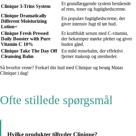
Et grundlæggende system bestående
Clinique 3-Trins System
af rens, toner og fugtighedscreme.
Clinique Dramatically
En populær fugtighedscreme, der
Different Moisturizing
giver intensiv fugt til tør hud.
Lotion+
Clinique Fresh Pressed
Et kraftfuldt serum med C-vitamin,
Daily Booster with Pure
der bekæmper mørke pletter og giver
Vitamin C 10%
huden glød.
Clinique Take The Day Off
En mild rensebalm, der effektivt
Cleansing Balm
fjerner makeup og urenheder.
Så hvorfor vente? Forkæl din hud med Clinique og besøg Matas
Clinique i dag!
Ofte stillede spørgsmål
Hvilke produkter tilbyder Clinique?