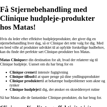
Få Stjernebehandling med
Clinique hudpleje-produkter
hos Matas!
Hvis du leder efter effektive hudplejeprodukter, der giver dig en
stjernebehandling hver dag, så er Clinique det rette valg for dig. Med
en bred vifte af produkter udviklet til at opfylde forskellige hudbehov,
kan du finde det perfekte sæt Clinique-produkter hos Matas.
Matas Clinique
er din destination for alt, hvad der relaterer sig til
Clinique hudpleje. Uanset om du har brug for en
Clinique creme
til intensiv fugtgivning
Clinique tilbud
til at spare penge på dine yndlingsprodukter
Clinique produkter
til at bekæmpe hudproblemer som akne og
rynker
Clinique hudpleje
til dig, der ønsker en skræddersyet rutine
Så har Matas alle de fantastiske Clinique-produkter, du har brug for.