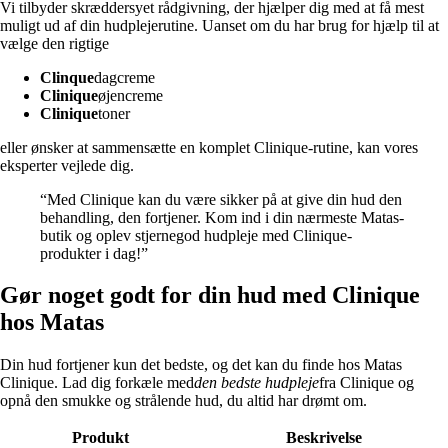
Vi tilbyder skræddersyet rådgivning, der hjælper dig med at få mest
muligt ud af din hudplejerutine. Uanset om du har brug for hjælp til at
vælge den rigtige
Clinque
dagcreme
Clinique
øjencreme
Clinique
toner
eller ønsker at sammensætte en komplet Clinique-rutine, kan vores
eksperter vejlede dig.
“Med Clinique kan du være sikker på at give din hud den
behandling, den fortjener. Kom ind i din nærmeste Matas-
butik og oplev stjernegod hudpleje med Clinique-
produkter i dag!”
Gør noget godt for din hud med Clinique
hos Matas
Din hud fortjener kun det bedste, og det kan du finde hos Matas
Clinique. Lad dig forkæle med
den bedste hudpleje
fra Clinique og
opnå den smukke og strålende hud, du altid har drømt om.
Produkt
Beskrivelse