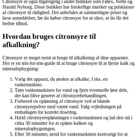
Citronsyre er også tilgængelig i andre butikker som Føtex, Netto og
Harald Nyborg. Disse butikker har forskellige mærker og prisklasser
af citronsyre til rådighed. Det anbefales at sammenligne priser og
læse anmeldelser, før du køber citronsyre for at sikre, at du får det
bedste tilbud.
Hvordan bruges citronsyre til
afkalkning?
Citronsyre er meget nemt at bruge til afkalkning af dine apparater.
Her er en trin-for-trin-guide til at bruge citronsyre til at fjerne kalk og
mineralopbygning:
Vælg det apparat, du ønsker at afkalke, f.eks. en
vaskemaskine.
Tøm vaskemaskinen for vand og fjern eventuelle løse dele,
der kan blive generet af citronsyrebehandlingen.
Forbered en opløsning af citronsyre ved at blande
citronsyrepulver med varmt vand. Følg vejledningen på
emballagen for korrekt dosering.
Hæld citronsyreopløsningen i vaskemaskinen og lad den stå i
cirka 30 minutter for at opløse kalken og
mineralopbygningen.
Efter 30 minutter, tænd for vaskemaskinen kortvarigt for at