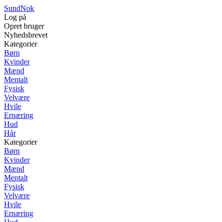
SundNok
Log på
Opret bruger
Nyhedsbrevet
Kategorier
Børn
Kvinder
Mænd
Mentalt
Fysisk
Velvære
Hvile
Ernæring
Hud
Hår
Kategorier
Børn
Kvinder
Mænd
Mentalt
Fysisk
Velvære
Hvile
Ernæring