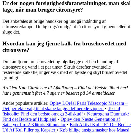
Er der nogen forsigtighedsforanstaltninger, man skal
tage, når man bruger citronsyre?
Det anbefales at bruge handsker og undgå indånding af
citronsyredampe. Du bør også undgå at få citronsyre i øjnene eller at
sluge det.
Hvordan kan jeg fjerne kalk fra brusehovedet med
citronsyre?
Du kan fjerne brusehovedet og blødlægge det i en blanding af
citronsyre og vand i et par timer. Skrub derefter eventuelle
resterende kalkaflejringer væk med en børste og skyl brusehovedet
grundigt.
Artiklen Køb Citronsyre til Afkalkning – Find det Bedste tilbud her!
har i gennemsnit fået
4.7
stjerner baseret på
34
anmeldelser
Andre populære artikler:
Oplev LOréal Paris Telescopic Mascara –
Det perfekte valg til at skabe lange, definerede vipper!
•
Test af
fiskeolie: Find den bedste omega 3-tilskud!
•
Neutrogena Danmark:
Find det Bedste af Hudpleje!
•
Oplev den Næste Generation af
Satisfyer Pro 2 Klitoris Stimulator
•
Køb Aktivt Kul – Få Det Bedste
Ud Af Kul Piller og Kapsler
•
Køb billige ansigtsmasker hos Matas!