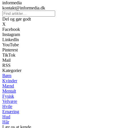
informedia
kontakt@informedia.dk
Del og gør godt
X
Facebook
Instagram
LinkedIn
YouTube
Pinterest
TikTok
Mail
RSS
Kategorier
Børn
Kvinder
Mænd
Mentalt
Fysisk
Velvære
Hvile
Ernæring
Hud
Hår
Lær os at kende