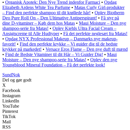
•
Organisk Apotek: Den Nye Trend indenfor Farmaci
•
Opdag
Elizabeth Ardens White Tea Parfume
•
Matas Curly Girl-produkter
– Find den perfekte shampoo til dit krøllede hår!
•
Oplev Biotherm
Deo Pure Roll On – Den Ultimative Antiperspirant!
•
Få styr på
dine D-vitaminer – Køb dem hos Matas
•
Maui Moisture – Den nye
shampoo-serie fra Matas!
•
Oplev Kiehls Ultra Facial Cream –
Ansigtscreme til Alle Hudtyper
•
Få det perfekte neglesæt fra Matas!
•
Opdag NYX Professional Makeup – Danmarks nye makeup-
favorit!
•
Find den perfekte krykke – Vi guider dig til de bedste
krykker på markedet!
•
Versace Eros Flame – Den nye duft til mænd
•
Find de Bedste Vitaminer til dit Hår – Vi Guider Dig!
•
Maui
Moisture – Den nye shampoo-serie fra Matas!
•
Oplev den nye
Youngblood Mineral Foundation – Få det perfekte look!
SundNok
Del og gør godt
X
Facebook
Instagram
LinkedIn
YouTube
Pinterest
TikTok
Mail
RSS