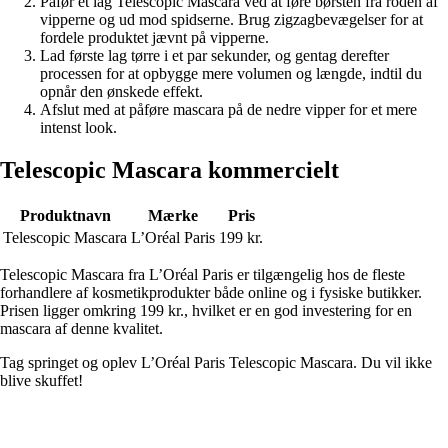
Påfør et lag Telescopic Mascara ved at føre børsten fra roden af
vipperne og ud mod spidserne. Brug zigzagbevægelser for at
fordele produktet jævnt på vipperne.
Lad første lag tørre i et par sekunder, og gentag derefter
processen for at opbygge mere volumen og længde, indtil du
opnår den ønskede effekt.
Afslut med at påføre mascara på de nedre vipper for et mere
intenst look.
Telescopic Mascara kommercielt
Produktnavn
Mærke
Pris
Telescopic Mascara
L’Oréal Paris
199 kr.
Telescopic Mascara fra L’Oréal Paris er tilgængelig hos de fleste
forhandlere af kosmetikprodukter både online og i fysiske butikker.
Prisen ligger omkring 199 kr., hvilket er en god investering for en
mascara af denne kvalitet.
Tag springet og oplev L’Oréal Paris Telescopic Mascara. Du vil ikke
blive skuffet!