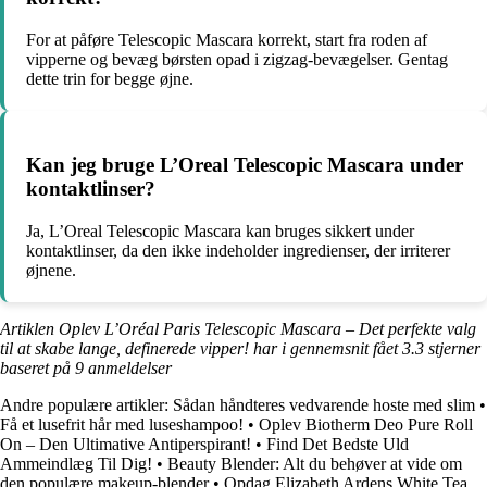
For at påføre Telescopic Mascara korrekt, start fra roden af
vipperne og bevæg børsten opad i zigzag-bevægelser. Gentag
dette trin for begge øjne.
Kan jeg bruge L’Oreal Telescopic Mascara under
kontaktlinser?
Ja, L’Oreal Telescopic Mascara kan bruges sikkert under
kontaktlinser, da den ikke indeholder ingredienser, der irriterer
øjnene.
Artiklen Oplev L’Oréal Paris Telescopic Mascara – Det perfekte valg
til at skabe lange, definerede vipper! har i gennemsnit fået
3.3
stjerner
baseret på
9
anmeldelser
Andre populære artikler:
Sådan håndteres vedvarende hoste med slim
•
Få et lusefrit hår med luseshampoo!
•
Oplev Biotherm Deo Pure Roll
On – Den Ultimative Antiperspirant!
•
Find Det Bedste Uld
Ammeindlæg Til Dig!
•
Beauty Blender: Alt du behøver at vide om
den populære makeup-blender
•
Opdag Elizabeth Ardens White Tea