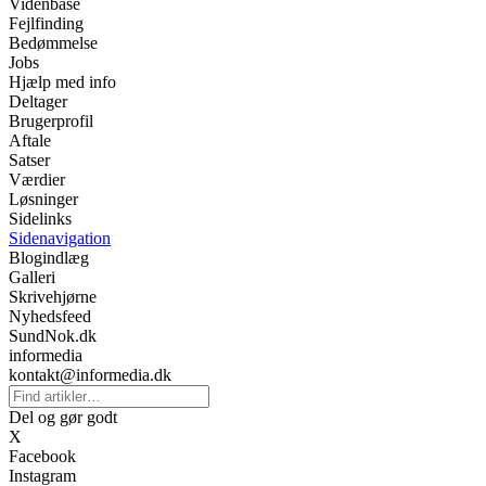
Videnbase
Fejlfinding
Bedømmelse
Jobs
Hjælp med info
Deltager
Brugerprofil
Aftale
Satser
Værdier
Løsninger
Sidelinks
Sidenavigation
Blogindlæg
Galleri
Skrivehjørne
Nyhedsfeed
SundNok.dk
informedia
kontakt@informedia.dk
Del og gør godt
X
Facebook
Instagram