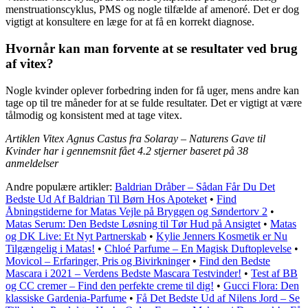
menstruationscyklus, PMS og nogle tilfælde af amenoré. Det er dog
vigtigt at konsultere en læge for at få en korrekt diagnose.
Hvornår kan man forvente at se resultater ved brug
af vitex?
Nogle kvinder oplever forbedring inden for få uger, mens andre kan
tage op til tre måneder for at se fulde resultater. Det er vigtigt at være
tålmodig og konsistent med at tage vitex.
Artiklen Vitex Agnus Castus fra Solaray – Naturens Gave til
Kvinder har i gennemsnit fået
4.2
stjerner baseret på
38
anmeldelser
Andre populære artikler:
Baldrian Dråber – Sådan Får Du Det
Bedste Ud Af Baldrian Til Børn Hos Apoteket
•
Find
Åbningstiderne for Matas Vejle på Bryggen og Søndertorv 2
•
Matas Serum: Den Bedste Løsning til Tør Hud på Ansigtet
•
Matas
og DK Live: Et Nyt Partnerskab
•
Kylie Jenners Kosmetik er Nu
Tilgængelig i Matas!
•
Chloé Parfume – En Magisk Duftoplevelse
•
Movicol – Erfaringer, Pris og Bivirkninger
•
Find den Bedste
Mascara i 2021 – Verdens Bedste Mascara Testvinder!
•
Test af BB
og CC cremer – Find den perfekte creme til dig!
•
Gucci Flora: Den
klassiske Gardenia-Parfume
•
Få Det Bedste Ud af Nilens Jord – Se