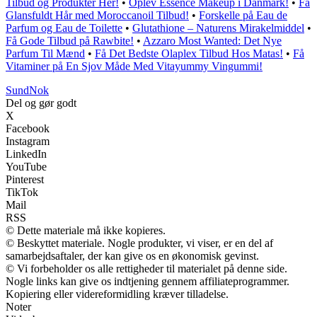
Tilbud og Produkter Her!
•
Oplev Essence Makeup i Danmark!
•
Få
Glansfuldt Hår med Moroccanoil Tilbud!
•
Forskelle på Eau de
Parfum og Eau de Toilette
•
Glutathione – Naturens Mirakelmiddel
•
Få Gode Tilbud på Rawbite!
•
Azzaro Most Wanted: Det Nye
Parfum Til Mænd
•
Få Det Bedste Olaplex Tilbud Hos Matas!
•
Få
Vitaminer på En Sjov Måde Med Vitayummy Vingummi!
SundNok
Del og gør godt
X
Facebook
Instagram
LinkedIn
YouTube
Pinterest
TikTok
Mail
RSS
© Dette materiale må ikke kopieres.
© Beskyttet materiale. Nogle produkter, vi viser, er en del af
samarbejdsaftaler, der kan give os en økonomisk gevinst.
© Vi forbeholder os alle rettigheder til materialet på denne side.
Nogle links kan give os indtjening gennem affiliateprogrammer.
Kopiering eller videreformidling kræver tilladelse.
Noter