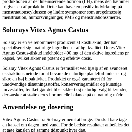
produktionen af det luteiniserende hormon (LH), mens den hæmmer
frigivelsen af prolaktin. Dette kan have en positiv indvirkning på
menstruationscyklussen og lindre symptomer som uregelmæssig
menstruation, humørsvingninger, PMS og menstruationssmerter.
Solarays Vitex Agnus Castus
Solaray er en velrenommeret producent af kosttilskud, der har
specialiseret sig i naturlige ingredienser af høj kvalitet. Deres Vitex
Agnus Castus-tilskud indeholder 400 mg af den aktive ingrediens pr.
kapsel, hvilket sikrer en potent og effektiv dosis.
Solaray Vitex Agnus Castus er fremstillet ved hjælp af en avanceret
ekstraktionsmetode for at bevare de naturlige planteforbindelser og
sikre en høj bioaktivitet. Produktet er også garanteret fri for
unødvendige tilsætningsstoffer, konserveringsmidler og kunstige
farvestoffer, hvilket gør det til et sikkert og naturligt valg til kvinder,
der ønsker at støtte deres hormonelle balance på en naturlig måde.
Anvendelse og dosering
Vitex Agnus Castus fra Solaray er nemt at bruge. Du skal bare tage
en kapsel om dagen med vand. For de bedste resultater anbefales det
at tage kapslen på samme tidspunkt hver dag.