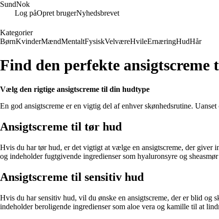
SundNok
Log på
Opret bruger
Nyhedsbrevet
Kategorier
Børn
Kvinder
Mænd
Mentalt
Fysisk
Velvære
Hvile
Ernæring
Hud
Hår
Find den perfekte ansigtscreme t
Vælg den rigtige ansigtscreme til din hudtype
En god ansigtscreme er en vigtig del af enhver skønhedsrutine. Uanset 
Ansigtscreme til tør hud
Hvis du har tør hud, er det vigtigt at vælge en ansigtscreme, der giver in
og indeholder fugtgivende ingredienser som hyaluronsyre og sheasmør 
Ansigtscreme til sensitiv hud
Hvis du har sensitiv hud, vil du ønske en ansigtscreme, der er blid og s
indeholder beroligende ingredienser som aloe vera og kamille til at lind