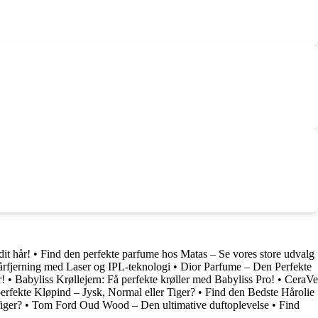
it hår!
•
Find den perfekte parfume hos Matas – Se vores store udvalg
rfjerning med Laser og IPL-teknologi
•
Dior Parfume – Den Perfekte
r!
•
Babyliss Krøllejern: Få perfekte krøller med Babyliss Pro!
•
CeraVe
erfekte Kløpind – Jysk, Normal eller Tiger?
•
Find den Bedste Hårolie
iger?
•
Tom Ford Oud Wood – Den ultimative duftoplevelse
•
Find