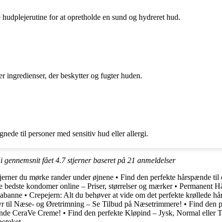
 hudplejerutine for at opretholde en sund og hydreret hud.
 ingredienser, der beskytter og fugter huden.
nede til personer med sensitiv hud eller allergi.
 i gennemsnit fået
4.7
stjerner baseret på
21
anmeldelser
jerner du mørke rander under øjnene
•
Find den perfekte hårspænde til d
 bedste kondomer online – Priser, størrelser og mærker
•
Permanent Hå
Rabanne
•
Crepejern: Alt du behøver at vide om det perfekte krøllede hå
yr til Næse- og Øretrimning – Se Tilbud på Næsetrimmere!
•
Find den p
vende CeraVe Creme!
•
Find den perfekte Kløpind – Jysk, Normal eller T
poteket