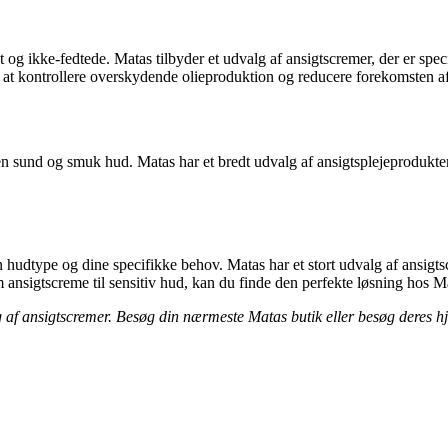
et og ikke-fedtede. Matas tilbyder et udvalg af ansigtscremer, der er spe
 at kontrollere overskydende olieproduktion og reducere forekomsten af ​
 en sund og smuk hud. Matas har et bredt udvalg af ansigtsplejeprodukter
in hudtype og dine specifikke behov. Matas har et stort udvalg af ansigt
m ansigtscreme til sensitiv hud, kan du finde den perfekte løsning hos M
lg af ansigtscremer. Besøg din nærmeste Matas butik eller besøg deres h