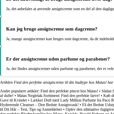
Ja, det anbefales at anvende ansigtscreme som en del af den daglige
Kan jeg bruge ansigtscreme som dagcreme?
Ja, mange ansigtscremer kan bruges som dagcreme, da de indeholder
Er der ansigtscreme uden parfume og parabener?
Ja, der findes ansigtscremer uden parfume og parabener, der er veleg
Artiklen Find den perfekte ansigtscreme til din hudtype hos Matas! har
Andre populære artikler:
Find den perfekte pincet hos Matas!
•
Sådan f
af dufte!
•
Matas Neglelak-Sortiment: Find den perfekte farve!
•
Køb de
Gave til Kvinder
•
Lækker Duft med Lady Million Parfume fra Paco 
Hydrerende Cleanser – Den Bedste Ansigtsvask!
•
Få det Bedste Udst
til Dit Hår – Test, Tips og Anmeldelser
•
Oplev den ultimative fugtgi
den perfekte Blodtryksmåler hos Matas, Kvickly, Harald Nyborg og A