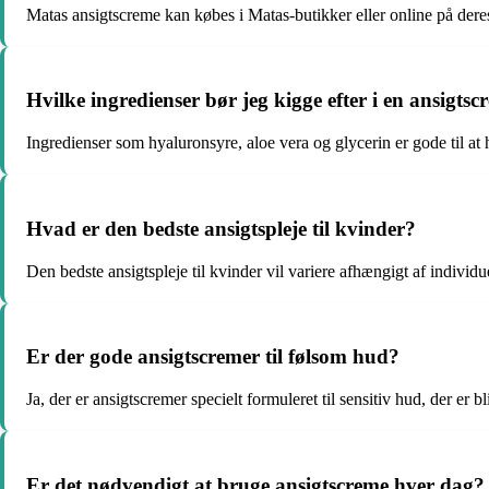
Matas ansigtscreme kan købes i Matas-butikker eller online på der
Hvilke ingredienser bør jeg kigge efter i en ansigts
Ingredienser som hyaluronsyre, aloe vera og glycerin er gode til at
Hvad er den bedste ansigtspleje til kvinder?
Den bedste ansigtspleje til kvinder vil variere afhængigt af individu
Er der gode ansigtscremer til følsom hud?
Ja, der er ansigtscremer specielt formuleret til sensitiv hud, der er b
Er det nødvendigt at bruge ansigtscreme hver dag?