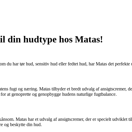
il din hudtype hos Matas!
om du har tør hud, sensitiv hud eller fedtet hud, har Matas det perfekt
tens fugt og næring. Matas tilbyder et bredt udvalg af ansigtscremer, der 
for at genoprette og genopbygge hudens naturlige fugtbalance.
kånsom. Matas har et udvalg af ansigtscremer, der er specielt udviklet ti
re og beskytte din hud.