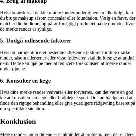
4. Brug af makeup
Hvis du ønsker at dække mørke rander under øjnene midlertidigt, kan
du bruge makeup såsom concealer eller foundation. Vælg en farve, der
matcher din hudtone, og påfør forsigtigt produktet på de områder, hvor
de mørke rander er synlige.
5. Undgå udløsende faktorer
Hvis du har identificeret bestemte udløsende faktorer for dine mørke
rander, såsom allergener eller visse fødevarer, skal du forsøge at undgå
dem. Dette kan hjælpe med at reducere forekomsten af mørke rander
under øjnene.
6. Konsulter en læge
Hvis dine mørke rander vedvarer eller forværres, kan det være en god
idé at konsultere en læge eller hudplejeekspert. De kan hjælpe med at
finde den rigtige behandling eller give yderligere rådgivning baseret på
din specifikke situation.
Konklusion
Mørke rander under øjnene er et almindeligt problem, men der er flere