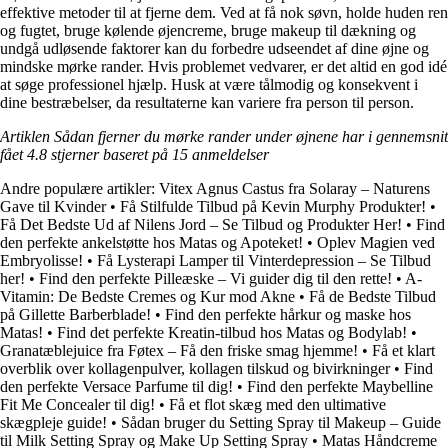
effektive metoder til at fjerne dem. Ved at få nok søvn, holde huden ren
og fugtet, bruge kølende øjencreme, bruge makeup til dækning og
undgå udløsende faktorer kan du forbedre udseendet af dine øjne og
mindske mørke rander. Hvis problemet vedvarer, er det altid en god idé
at søge professionel hjælp. Husk at være tålmodig og konsekvent i
dine bestræbelser, da resultaterne kan variere fra person til person.
Artiklen Sådan fjerner du mørke rander under øjnene har i gennemsnit
fået
4.8
stjerner baseret på
15
anmeldelser
Andre populære artikler:
Vitex Agnus Castus fra Solaray – Naturens
Gave til Kvinder
•
Få Stilfulde Tilbud på Kevin Murphy Produkter!
•
Få Det Bedste Ud af Nilens Jord – Se Tilbud og Produkter Her!
•
Find
den perfekte ankelstøtte hos Matas og Apoteket!
•
Oplev Magien ved
Embryolisse!
•
Få Lysterapi Lamper til Vinterdepression – Se Tilbud
her!
•
Find den perfekte Pilleæske – Vi guider dig til den rette!
•
A-
Vitamin: De Bedste Cremes og Kur mod Akne
•
Få de Bedste Tilbud
på Gillette Barberblade!
•
Find den perfekte hårkur og maske hos
Matas!
•
Find det perfekte Kreatin-tilbud hos Matas og Bodylab!
•
Granatæblejuice fra Føtex – Få den friske smag hjemme!
•
Få et klart
overblik over kollagenpulver, kollagen tilskud og bivirkninger
•
Find
den perfekte Versace Parfume til dig!
•
Find den perfekte Maybelline
Fit Me Concealer til dig!
•
Få et flot skæg med den ultimative
skægpleje guide!
•
Sådan bruger du Setting Spray til Makeup – Guide
til Milk Setting Spray og Make Up Setting Spray
•
Matas Håndcreme