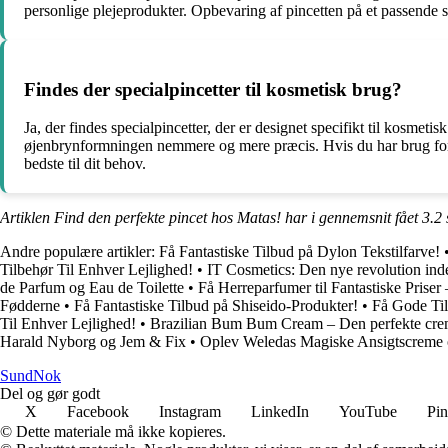
personlige plejeprodukter. Opbevaring af pincetten på et passende st
Findes der specialpincetter til kosmetisk brug?
Ja, der findes specialpincetter, der er designet specifikt til kosmet
øjenbrynformningen nemmere og mere præcis. Hvis du har brug for en
bedste til dit behov.
Artiklen Find den perfekte pincet hos Matas! har i gennemsnit fået
3.2
Andre populære artikler:
Få Fantastiske Tilbud på Dylon Tekstilfarve!
Tilbehør Til Enhver Lejlighed!
•
IT Cosmetics: Den nye revolution ind
de Parfum og Eau de Toilette
•
Få Herreparfumer til Fantastiske Priser
Fødderne
•
Få Fantastiske Tilbud på Shiseido-Produkter!
•
Få Gode Til
Til Enhver Lejlighed!
•
Brazilian Bum Bum Cream – Den perfekte creme
Harald Nyborg og Jem & Fix
•
Oplev Weledas Magiske Ansigtscreme 
SundNok
Del og gør godt
X
Facebook
Instagram
LinkedIn
YouTube
Pin
© Dette materiale må ikke kopieres.