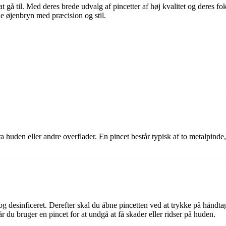
at gå til. Med deres brede udvalg af pincetter af høj kvalitet og deres f
ne øjenbryn med præcision og stil.
 fra huden eller andre overflader. En pincet består typisk af to metalpind
n og desinficeret. Derefter skal du åbne pincetten ved at trykke på håndta
 du bruger en pincet for at undgå at få skader eller ridser på huden.