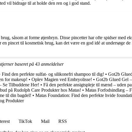
ed vil bidrage til at holde den ren og i god stand.
isk brug, såsom at forme øjenbryn. Disse pincetter har ofte spidser med e
 pincet til kosmetisk brug, kan det være en god idé at undersøge de for
stjerner baseret på
43
anmeldelser
•
Find den perfekte sulfat- og silikonefri shampoo til dig!
•
Got2b Glued 
en for makeup!
•
Oplev Magien ved Embryolisse!
•
Got2b Glued Gel – 
 – Se Tilbuddene Her!
•
Få den perfekte ansigtspleje til mænd – uden p
bud på Rudolph Care Produkter hos Matas!
•
Matas Forfodsindlæg – F
 til din bagdel!
•
Matas Foundation: Find den perfekte hvide foundati
og Produkter
terest
TikTok
Mail
RSS