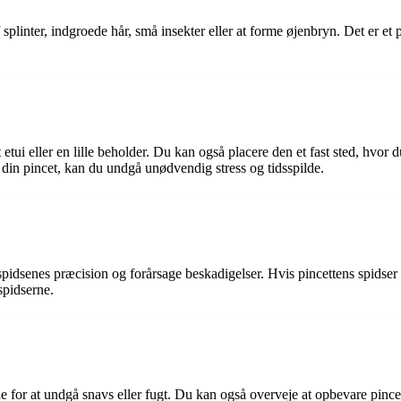
splinter, indgroede hår, små insekter eller at forme øjenbryn. Det er et p
etui eller en lille beholder. Du kan også placere den et fast sted, hvor d
in pincet, kan du undgå unødvendig stress og tidsspilde.
 spidsenes præcision og forårsage beskadigelser. Hvis pincettens spidser 
spidserne.
åde for at undgå snavs eller fugt. Du kan også overveje at opbevare pinc