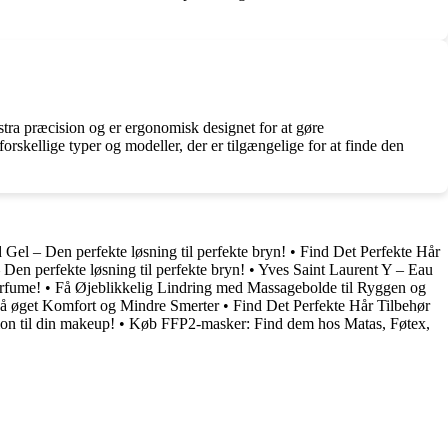
kstra præcision og er ergonomisk designet for at gøre
skellige typer og modeller, der er tilgængelige for at finde den
Gel – Den perfekte løsning til perfekte bryn!
•
Find Det Perfekte Hår
Den perfekte løsning til perfekte bryn!
•
Yves Saint Laurent Y – Eau
arfume!
•
Få Øjeblikkelig Lindring med Massagebolde til Ryggen og
å øget Komfort og Mindre Smerter
•
Find Det Perfekte Hår Tilbehør
on til din makeup!
•
Køb FFP2-masker: Find dem hos Matas, Føtex,