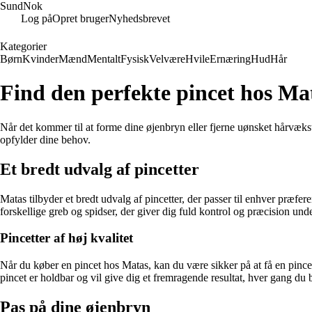
SundNok
Log på
Opret bruger
Nyhedsbrevet
Kategorier
Børn
Kvinder
Mænd
Mentalt
Fysisk
Velvære
Hvile
Ernæring
Hud
Hår
Find den perfekte pincet hos Ma
Når det kommer til at forme dine øjenbryn eller fjerne uønsket hårvækst, 
opfylder dine behov.
Et bredt udvalg af pincetter
Matas tilbyder et bredt udvalg af pincetter, der passer til enhver præf
forskellige greb og spidser, der giver dig fuld kontrol og præcision und
Pincetter af høj kvalitet
Når du køber en pincet hos Matas, kan du være sikker på at få en pincet 
pincet er holdbar og vil give dig et fremragende resultat, hver gang du 
Pas på dine øjenbryn