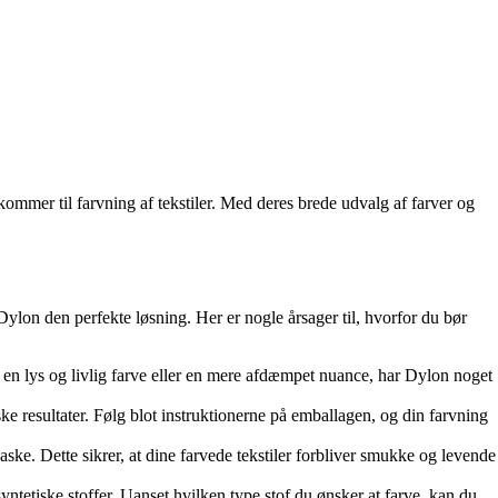
ommer til farvning af tekstiler. Med deres brede udvalg af farver og
 Dylon den perfekte løsning. Her er nogle årsager til, hvorfor du bør
er en lys og livlig farve eller en mere afdæmpet nuance, har Dylon noget
ske resultater. Følg blot instruktionerne på emballagen, og din farvning
ske. Dette sikrer, at dine farvede tekstiler forbliver smukke og levende
syntetiske stoffer. Uanset hvilken type stof du ønsker at farve, kan du