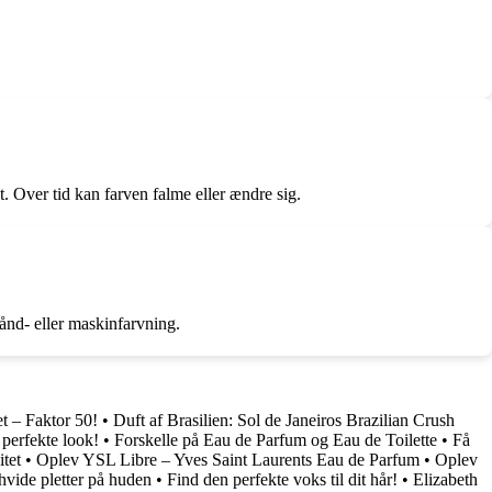
t. Over tid kan farven falme eller ændre sig.
ånd- eller maskinfarvning.
et – Faktor 50!
•
Duft af Brasilien: Sol de Janeiros Brazilian Crush
perfekte look!
•
Forskelle på Eau de Parfum og Eau de Toilette
•
Få
tet
•
Oplev YSL Libre – Yves Saint Laurents Eau de Parfum
•
Oplev
hvide pletter på huden
•
Find den perfekte voks til dit hår!
•
Elizabeth