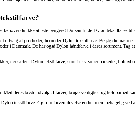
tekstilfarve?
ve, behøver du ikke at lede længere! Du kan finde Dylon tekstilfarve tilb
dt udvalg af produkter, herunder Dylon tekstilfarve. Besøg din nærmeste 
æder i Danmark. De har også Dylon håndfarve i deres sortiment. Tag et
er, der sælger Dylon tekstilfarve, som f.eks. supermarkeder, hobbybuti
iler. Med deres brede udvalg af farver, brugervenlighed og holdbarhed kan
 på Dylon tekstilfarve. Gør din farveoplevelse endnu mere behagelig ved a