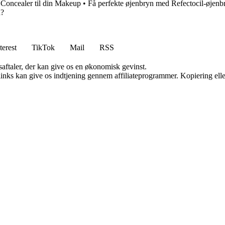
 Concealer til din Makeup
•
Få perfekte øjenbryn med Refectocil-øjenb
d?
terest
TikTok
Mail
RSS
saftaler, der kan give os en økonomisk gevinst.
 links kan give os indtjening gennem affiliateprogrammer. Kopiering elle