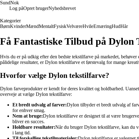
SundNok
Log på
Opret bruger
Nyhedsbrevet
Kategorier
Børn
Kvinder
Mænd
Mentalt
Fysisk
Velvære
Hvile
Ernæring
Hud
Hår
Få Fantastiske Tilbud på Dylon T
Hvis du er på udkig efter den bedste tekstilfarve på markedet, behøver 
pålidelige resultater, er Dylon tekstilfarve et førstevalg for mange kreati
Hvorfor vælge Dylon tekstilfarve?
Dylon farveprodukter er kendt for deres kvalitet og holdbarhed. Uanset om
overveje at vælge Dylon tekstilfarve:
Et bredt udvalg af farver:
Dylon tilbyder et bredt udvalg af far
for enhver smag.
Nem at bruge:
Dylon tekstilfarve er designet til at være brugerv
bliver en succes.
Holdbare resultater:
Når du bruger Dylon tekstilfarve, kan du væ
i lang tid.
Til forskellige tekstilmaterialer:
Dylon tekstilfarve er velegnet t