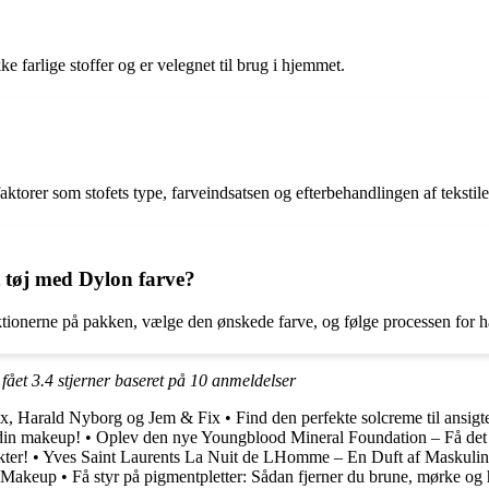
 farlige stoffer og er velegnet til brug i hjemmet.
ktorer som stofets type, farveindsatsen og efterbehandlingen af tekstile
t tøj med Dylon farve?
uktionerne på pakken, vælge den ønskede farve, og følge processen for h
 fået
3.4
stjerner baseret på
10
anmeldelser
x, Harald Nyborg og Jem & Fix
•
Find den perfekte solcreme til ansigt
 din makeup!
•
Oplev den nye Youngblood Mineral Foundation – Få det 
ter!
•
Yves Saint Laurents La Nuit de LHomme – En Duft af Maskulini
n Makeup
•
Få styr på pigmentpletter: Sådan fjerner du brune, mørke og 