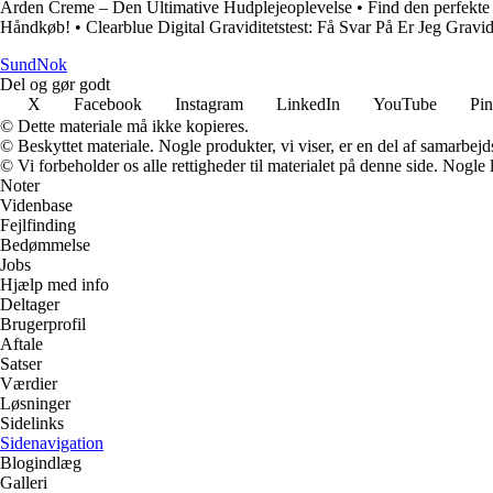
Arden Creme – Den Ultimative Hudplejeoplevelse
•
Find den perfekte
Håndkøb!
•
Clearblue Digital Graviditetstest: Få Svar På Er Jeg Gravi
SundNok
Del og gør godt
X
Facebook
Instagram
LinkedIn
YouTube
Pin
© Dette materiale må ikke kopieres.
© Beskyttet materiale. Nogle produkter, vi viser, er en del af samarbejd
© Vi forbeholder os alle rettigheder til materialet på denne side. Nogle
Noter
Videnbase
Fejlfinding
Bedømmelse
Jobs
Hjælp med info
Deltager
Brugerprofil
Aftale
Satser
Værdier
Løsninger
Sidelinks
Sidenavigation
Blogindlæg
Galleri