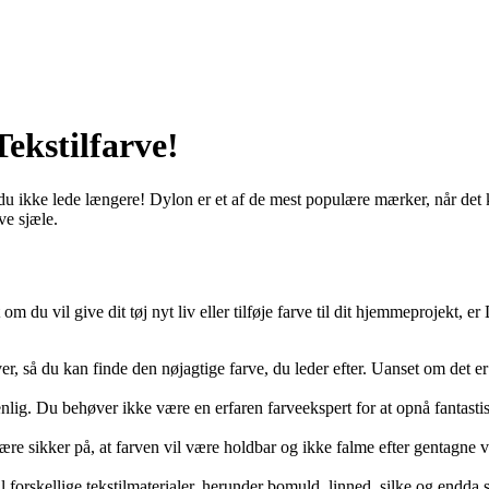
ekstilfarve!
du ikke lede længere! Dylon er et af de mest populære mærker, når det k
ve sjæle.
 du vil give dit tøj nyt liv eller tilføje farve til dit hjemmeprojekt, er
ver, så du kan finde den nøjagtige farve, du leder efter. Uanset om det 
enlig. Du behøver ikke være en erfaren farveekspert for at opnå fantasti
re sikker på, at farven vil være holdbar og ikke falme efter gentagne va
il forskellige tekstilmaterialer, herunder bomuld, linned, silke og endda 