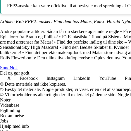
FFP2-masker kan være effektive til at beskytte mod spredning af COV
Artiklen Køb FFP2-masker: Find dem hos Matas, Føtex, Harald Nybor
Andre populære artikler:
Sådan får du stærkere og sundere negle
•
Få e
Epilatorer fra Braun og Philips!
•
Få Fantastiske Tilbud på Sistema Ma
øre med ørerenser fra Matas!
•
Find det perfekte indlæg til dine sko – V
Sensational Sky High Mascara!
•
Find den Bedste Skraber til Kvinder
butikkerne!
•
Find det perfekte makeup-look med Matas store udvalg af
Rolfs Flowerbomb: Den ultimative duftoplevelse
•
Oplev den nye Youn
SundNok
Del og gør godt
X
Facebook
Instagram
LinkedIn
YouTube
Pin
© Dette materiale må ikke kopieres.
© Beskyttet materiale. Nogle produkter, vi viser, er en del af samarbejd
© Vi forbeholder os alle rettigheder til materialet på denne side. Nogle
Noter
Videnbase
Fejlfinding
Bedømmelse
Jobs
Hjælp med info