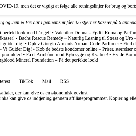
ID-19, men det er vigtigt at følge alle retningslinjer for brug og borts
g og Jem & Fix har i gennemsnit fået
4.6
stjerner baseret på
6
anmeld
t perfekt look med hår gel!
•
Valentino Donna – Født i Roma og Parfu
dkasser!
•
Bachs Rescue Remedy – Naturlig Løsning til Stress og Uro
i guider dig!
•
Oplev Giorgio Armanis Armani Code Parfumer
•
Find d
 – Vi Guider Dig!
•
Køb de bedste kondomer online – Priser, størrelser
 produkter!
•
Få et Armbånd mod Køresyge og Kvalme!
•
Hvide Bomul
gblood Mineral Foundation – Få det perfekte look!
terest
TikTok
Mail
RSS
saftaler, der kan give os en økonomisk gevinst.
 links kan give os indtjening gennem affiliateprogrammer. Kopiering elle