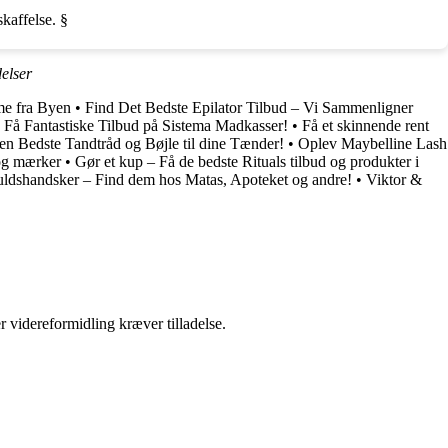
kaffelse. §
elser
me fra Byen
•
Find Det Bedste Epilator Tilbud – Vi Sammenligner
•
Få Fantastiske Tilbud på Sistema Madkasser!
•
Få et skinnende rent
en Bedste Tandtråd og Bøjle til dine Tænder!
•
Oplev Maybelline Lash
 og mærker
•
Gør et kup – Få de bedste Rituals tilbud og produkter i
dshandsker – Find dem hos Matas, Apoteket og andre!
•
Viktor &
r videreformidling kræver tilladelse.