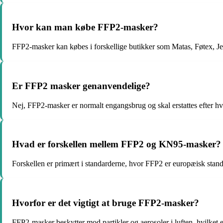
Hvor kan man købe FFP2-masker?
FFP2-masker kan købes i forskellige butikker som Matas, Føtex, 
Er FFP2 masker genanvendelige?
Nej, FFP2-masker er normalt engangsbrug og skal erstattes efter hv
Hvad er forskellen mellem FFP2 og KN95-masker?
Forskellen er primært i standarderne, hvor FFP2 er europæisk stan
Hvorfor er det vigtigt at bruge FFP2-masker?
FFP2-masker beskytter mod partikler og aerosoler i luften, hvilk