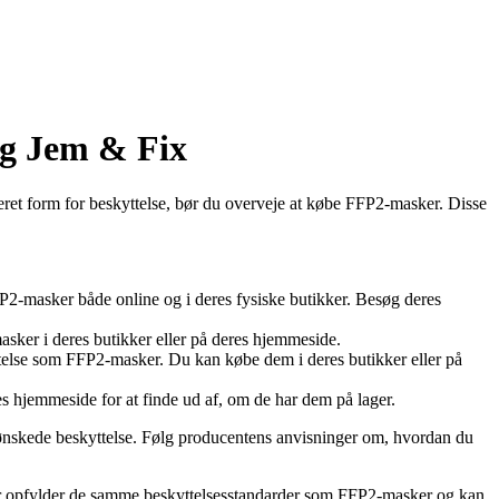
og Jem & Fix
eret form for beskyttelse, bør du overveje at købe FFP2-masker. Disse
FP2-masker både online og i deres fysiske butikker. Besøg deres
sker i deres butikker eller på deres hjemmeside.
telse som FFP2-masker. Du kan købe dem i deres butikker eller på
 hjemmeside for at finde ud af, om de har dem på lager.
ønskede beskyttelse. Følg producentens anvisninger om, hvordan du
er opfylder de samme beskyttelsesstandarder som FFP2-masker og kan