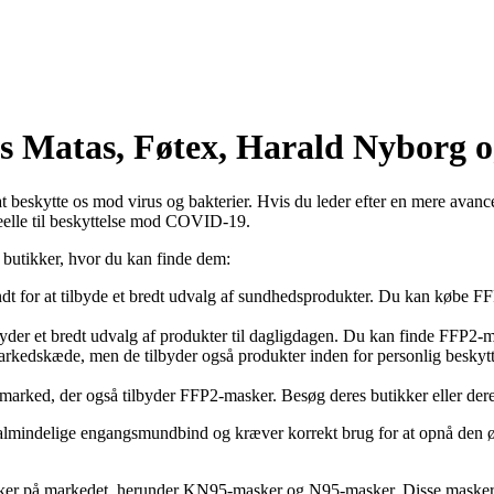
 Matas, Føtex, Harald Nyborg 
t beskytte os mod virus og bakterier. Hvis du leder efter en mere avanc
 ideelle til beskyttelse mod COVID-19.
r butikker, hvor du kan finde dem:
ndt for at tilbyde et bredt udvalg af sundhedsprodukter. Du kan købe F
der et bredt udvalg af produkter til dagligdagen. Du kan finde FFP2-ma
rkedskæde, men de tilbyder også produkter inden for personlig beskyt
rked, der også tilbyder FFP2-masker. Besøg deres butikker eller deres
 almindelige engangsmundbind og kræver korrekt brug for at opnå den 
-masker på markedet, herunder KN95-masker og N95-masker. Disse mask