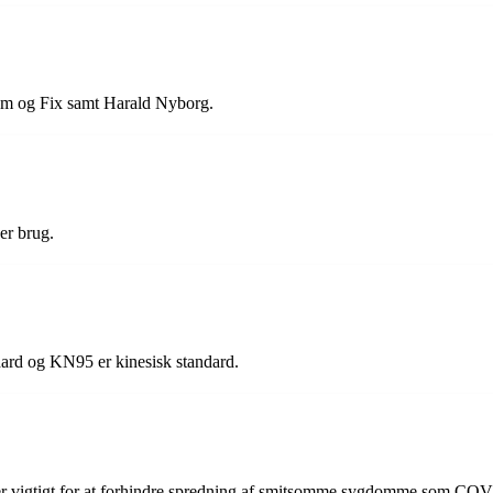
Jem og Fix samt Harald Nyborg.
er brug.
dard og KN95 er kinesisk standard.
et er vigtigt for at forhindre spredning af smitsomme sygdomme som CO