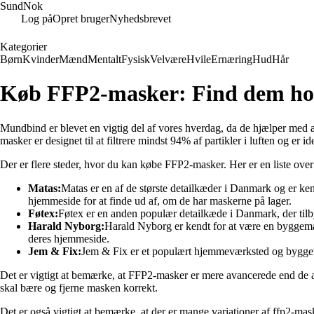
SundNok
Log på
Opret bruger
Nyhedsbrevet
Kategorier
Børn
Kvinder
Mænd
Mentalt
Fysisk
Velvære
Hvile
Ernæring
Hud
Hår
Køb FFP2-masker: Find dem hos
Mundbind er blevet en vigtig del af vores hverdag, da de hjælper med a
masker er designet til at filtrere mindst 94% af partikler i luften og er
Der er flere steder, hvor du kan købe FFP2-masker. Her er en liste ove
Matas:
Matas er en af de største detailkæder i Danmark og er ke
hjemmeside for at finde ud af, om de har maskerne på lager.
Føtex:
Føtex er en anden populær detailkæde i Danmark, der tilby
Harald Nyborg:
Harald Nyborg er kendt for at være en byggema
deres hjemmeside.
Jem & Fix:
Jem & Fix er et populært hjemmeværksted og byggema
Det er vigtigt at bemærke, at FFP2-masker er mere avancerede end de
skal bære og fjerne masken korrekt.
Det er også vigtigt at bemærke, at der er mange variationer af ffp2