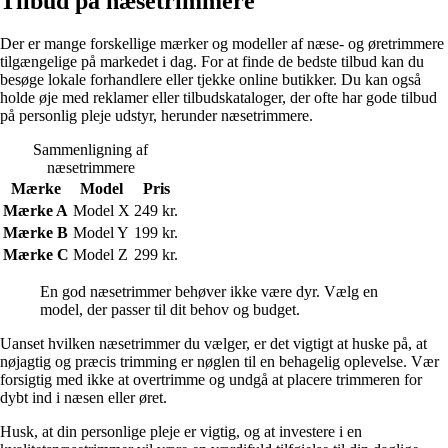
Tilbud på næsetrimmere
Der er mange forskellige mærker og modeller af næse- og øretrimmere
tilgængelige på markedet i dag. For at finde de bedste tilbud kan du
besøge lokale forhandlere eller tjekke online butikker. Du kan også
holde øje med reklamer eller tilbudskataloger, der ofte har gode tilbud
på personlig pleje udstyr, herunder næsetrimmere.
Sammenligning af
næsetrimmere
Mærke
Model
Pris
Mærke A
Model X
249 kr.
Mærke B
Model Y
199 kr.
Mærke C
Model Z
299 kr.
En god næsetrimmer behøver ikke være dyr. Vælg en
model, der passer til dit behov og budget.
Uanset hvilken næsetrimmer du vælger, er det vigtigt at huske på, at
nøjagtig og præcis trimming er nøglen til en behagelig oplevelse. Vær
forsigtig med ikke at overtrimme og undgå at placere trimmeren for
dybt ind i næsen eller øret.
Husk, at din personlige pleje er vigtig, og at investere i en