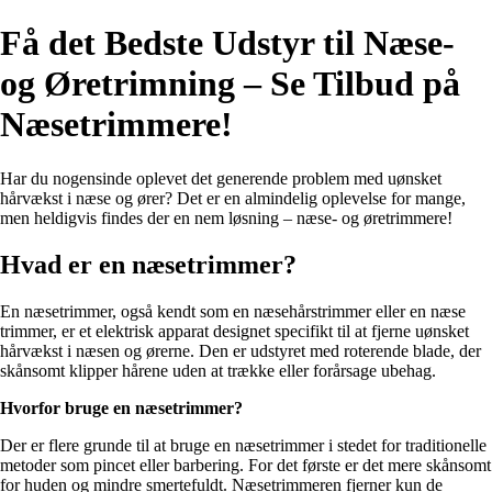
Få det Bedste Udstyr til Næse-
og Øretrimning – Se Tilbud på
Næsetrimmere!
Har du nogensinde oplevet det generende problem med uønsket
hårvækst i næse og ører? Det er en almindelig oplevelse for mange,
men heldigvis findes der en nem løsning – næse- og øretrimmere!
Hvad er en næsetrimmer?
En næsetrimmer, også kendt som en næsehårstrimmer eller en næse
trimmer, er et elektrisk apparat designet specifikt til at fjerne uønsket
hårvækst i næsen og ørerne. Den er udstyret med roterende blade, der
skånsomt klipper hårene uden at trække eller forårsage ubehag.
Hvorfor bruge en næsetrimmer?
Der er flere grunde til at bruge en næsetrimmer i stedet for traditionelle
metoder som pincet eller barbering. For det første er det mere skånsomt
for huden og mindre smertefuldt. Næsetrimmeren fjerner kun de