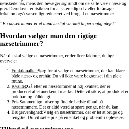
uønskede hår, mens den bevæger sig rundt om de sarte væv i næse og
ører. Derudover er risikoen for at skære dig selv eller forårsage
irritation også væsentligt reduceret ved brug af en næsetrimmer.
“En næsetrimmer er et uundværligt værktøj til personlig pleje!”
Hvordan vælger man den rigtige
næsetrimmer?
Når du skal vælge en næsetrimmer, er der flere faktorer, du bør
overveje:
Funktionalitet:
Sørg for at vælge en næsetrimmer, der kan klare
både næse- og ørehår. Du vil ikke være begrænset i din pleje
rutine.
Kvalitet:
Gå efter en næsetrimmer af høj kvalitet, der er
produceret af et anerkendt mærke. Dette vil sikre, at produktet er
holdbart og pålideligt.
Pris:
Sammenlign priser og find de bedste tilbud på
næsetrimmere. Det er altid værd at spare penge, når du kan.
Brugervenlighed:
Vælg en næsetrimmer, der er let at bruge og
rengøre. Du vil sætte pris på en enkel og problemfri oplevelse.