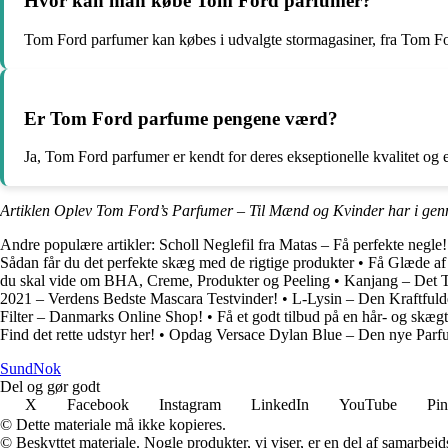
Hvor kan man købe Tom Ford parfumer?
Tom Ford parfumer kan købes i udvalgte stormagasiner, fra Tom Fo
Er Tom Ford parfume pengene værd?
Ja, Tom Ford parfumer er kendt for deres ekseptionelle kvalitet og 
Artiklen Oplev Tom Ford’s Parfumer – Til Mænd og Kvinder har i gen
Andre populære artikler:
Scholl Neglefil fra Matas – Få perfekte negle!
Sådan får du det perfekte skæg med de rigtige produkter
•
Få Glæde af 
du skal vide om BHA, Creme, Produkter og Peeling
•
Kanjang – Det Tr
2021 – Verdens Bedste Mascara Testvinder!
•
L-Lysin – Den Kraftfuld
Filter – Danmarks Online Shop!
•
Få et godt tilbud på en hår- og skæg
Find det rette udstyr her!
•
Opdag Versace Dylan Blue – Den nye Parfu
SundNok
Del og gør godt
X
Facebook
Instagram
LinkedIn
YouTube
Pin
© Dette materiale må ikke kopieres.
© Beskyttet materiale. Nogle produkter, vi viser, er en del af samarbejd