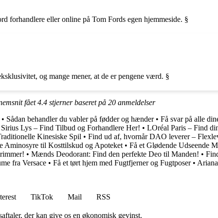
rd forhandlere eller online på Tom Fords egen hjemmeside. §
eksklusivitet, og mange mener, at de er pengene værd. §
nemsnit fået
4.4
stjerner baseret på
20
anmeldelser
•
Sådan behandler du vabler på fødder og hænder
•
Få svar på alle d
Sirius Lys – Find Tilbud og Forhandlere Her!
•
LOréal Paris – Find di
aditionelle Kinesiske Spil
•
Find ud af, hvornår DAO leverer – Flexl
e Aminosyre til Kosttilskud og Apoteket
•
Få et Glødende Udseende M
trimmer!
•
Mænds Deodorant: Find den perfekte Deo til Manden!
•
Fin
me fra Versace
•
Få et tørt hjem med Fugtfjerner og Fugtposer
•
Ariana
terest
TikTok
Mail
RSS
saftaler, der kan give os en økonomisk gevinst.