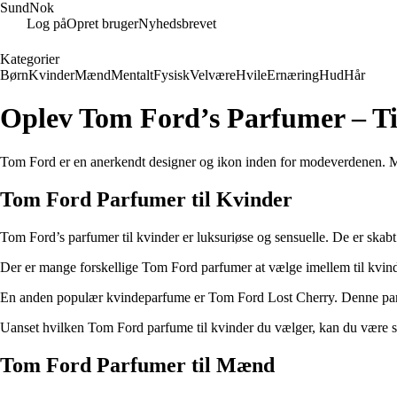
SundNok
Log på
Opret bruger
Nyhedsbrevet
Kategorier
Børn
Kvinder
Mænd
Mentalt
Fysisk
Velvære
Hvile
Ernæring
Hud
Hår
Oplev Tom Ford’s Parfumer – T
Tom Ford er en anerkendt designer og ikon inden for modeverdenen. Men
Tom Ford Parfumer til Kvinder
Tom Ford’s parfumer til kvinder er luksuriøse og sensuelle. De er ska
Der er mange forskellige Tom Ford parfumer at vælge imellem til kvinde
En anden populær kvindeparfume er Tom Ford Lost Cherry. Denne parfu
Uanset hvilken Tom Ford parfume til kvinder du vælger, kan du være sikk
Tom Ford Parfumer til Mænd