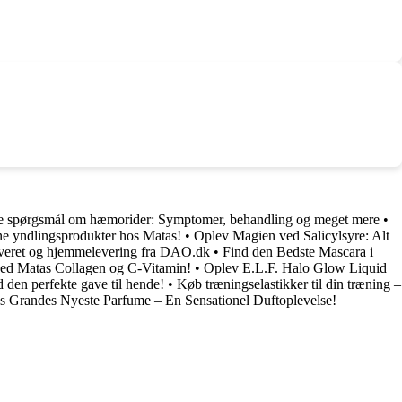
ine spørgsmål om hæmorider: Symptomer, behandling og meget mere
•
ne yndlingsprodukter hos Matas!
•
Oplev Magien ved Salicylsyre: Alt
everet og hjemmelevering fra DAO.dk
•
Find den Bedste Mascara i
ed Matas Collagen og C-Vitamin!
•
Oplev E.L.F. Halo Glow Liquid
d den perfekte gave til hende!
•
Køb træningselastikker til din træning –
s Grandes Nyeste Parfume – En Sensationel Duftoplevelse!