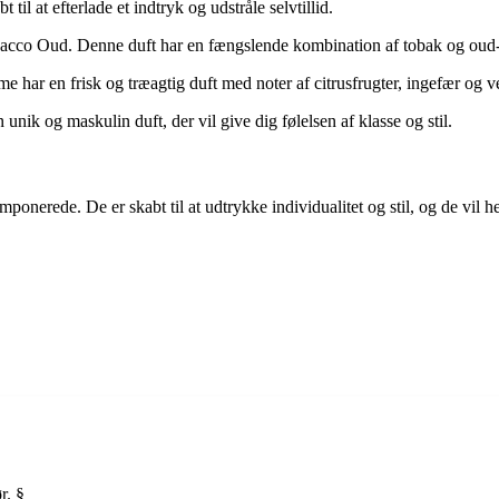
il at efterlade et indtryk og udstråle selvtillid.
co Oud. Denne duft har en fængslende kombination af tobak og oud-oli
ar en frisk og træagtig duft med noter af citrusfrugter, ingefær og ve
ik og maskulin duft, der vil give dig følelsen af klasse og stil.
erede. De er skabt til at udtrykke individualitet og stil, og de vil hel
r. §