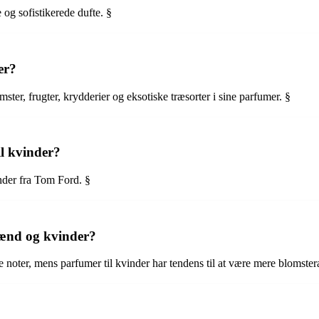
og sofistikerede dufte. §
er?
ter, frugter, krydderier og eksotiske træsorter i sine parfumer. §
l kvinder?
nder fra Tom Ford. §
mænd og kvinder?
oter, mens parfumer til kvinder har tendens til at være mere blomstera