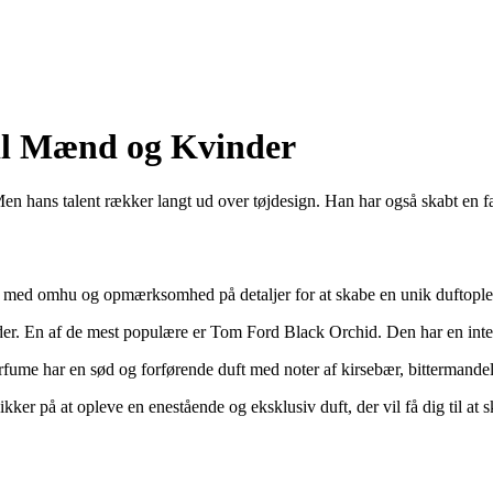
il Mænd og Kvinder
 hans talent rækker langt ud over tøjdesign. Han har også skabt en fa
bt med omhu og opmærksomhed på detaljer for at skabe en unik duftople
r. En af de mest populære er Tom Ford Black Orchid. Den har en intens 
me har en sød og forførende duft med noter af kirsebær, bittermande
er på at opleve en enestående og eksklusiv duft, der vil få dig til at 