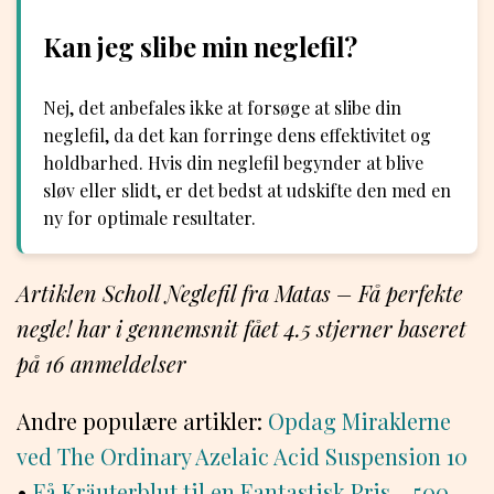
Kan jeg slibe min neglefil?
Nej, det anbefales ikke at forsøge at slibe din
neglefil, da det kan forringe dens effektivitet og
holdbarhed. Hvis din neglefil begynder at blive
sløv eller slidt, er det bedst at udskifte den med en
ny for optimale resultater.
Artiklen Scholl Neglefil fra Matas – Få perfekte
negle! har i gennemsnit fået
4.5
stjerner baseret
på
16
anmeldelser
Andre populære artikler:
Opdag Miraklerne
ved The Ordinary Azelaic Acid Suspension 10
•
Få Kräuterblut til en Fantastisk Pris – 500