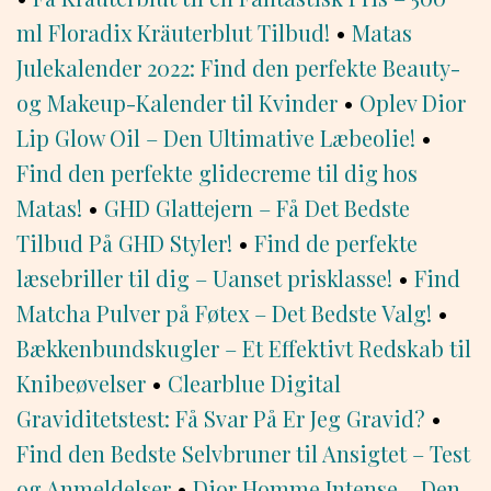
ml Floradix Kräuterblut Tilbud!
•
Matas
Julekalender 2022: Find den perfekte Beauty-
og Makeup-Kalender til Kvinder
•
Oplev Dior
Lip Glow Oil – Den Ultimative Læbeolie!
•
Find den perfekte glidecreme til dig hos
Matas!
•
GHD Glattejern – Få Det Bedste
Tilbud På GHD Styler!
•
Find de perfekte
læsebriller til dig – Uanset prisklasse!
•
Find
Matcha Pulver på Føtex – Det Bedste Valg!
•
Bækkenbundskugler – Et Effektivt Redskab til
Knibeøvelser
•
Clearblue Digital
Graviditetstest: Få Svar På Er Jeg Gravid?
•
Find den Bedste Selvbruner til Ansigtet – Test
og Anmeldelser
•
Dior Homme Intense – Den