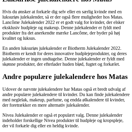
Hvis du ønsker at forkæle dig selv eller en særlig kvinde med en
luksuriøs julekalender, så er der også flere muligheder hos Matas.
Lancôme Julekalender 2022 er et godt valg for kvinder, der elsker
eksklusiv hudpleje og makeup. Denne julekalender er fyldt med
produkter fra det anerkendte mærke Lancôme, der byder på høj
kvalitet og luksus.
En anden luksuriøs julekalender er Biotherm Julekalender 2022.
Biotherm er kendt for deres innovative hudplejeprodukter, og deres
julekalender er ingen undtagelse. Denne julekalender er fyldt med
skønne produkter, der efterlader huden blød, fugtet og forkælet.
Andre populære julekalendere hos Matas
Udover de nævnte julekalendere har Matas også et bredt udvalg af
andre populære julekalendere til kvinder. Du kan finde julekalendere
med neglelak, makeup, parfume, og endda ølkalendere til kvinder,
der foretrækker en mere alternativ julekalender.
Nivea Julekalender er også et populært valg. Denne julekalender
indeholder forskellige Nivea produkter til hudpleje og kropspleje,
der vil forkæle dig eller en heldig kvinde.