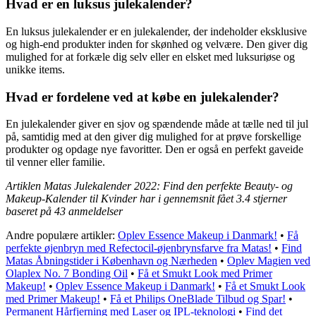
Hvad er en luksus julekalender?
En luksus julekalender er en julekalender, der indeholder eksklusive
og high-end produkter inden for skønhed og velvære. Den giver dig
mulighed for at forkæle dig selv eller en elsket med luksuriøse og
unikke items.
Hvad er fordelene ved at købe en julekalender?
En julekalender giver en sjov og spændende måde at tælle ned til jul
på, samtidig med at den giver dig mulighed for at prøve forskellige
produkter og opdage nye favoritter. Den er også en perfekt gaveide
til venner eller familie.
Artiklen Matas Julekalender 2022: Find den perfekte Beauty- og
Makeup-Kalender til Kvinder har i gennemsnit fået
3.4
stjerner
baseret på
43
anmeldelser
Andre populære artikler:
Oplev Essence Makeup i Danmark!
•
Få
perfekte øjenbryn med Refectocil-øjenbrynsfarve fra Matas!
•
Find
Matas Åbningstider i København og Nærheden
•
Oplev Magien ved
Olaplex No. 7 Bonding Oil
•
Få et Smukt Look med Primer
Makeup!
•
Oplev Essence Makeup i Danmark!
•
Få et Smukt Look
med Primer Makeup!
•
Få et Philips OneBlade Tilbud og Spar!
•
Permanent Hårfjerning med Laser og IPL-teknologi
•
Find det