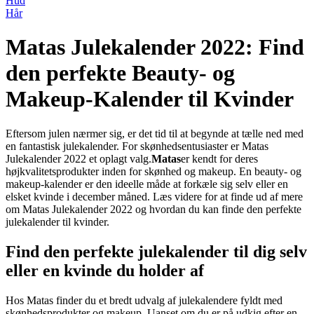
Hud
Hår
Matas Julekalender 2022: Find
den perfekte Beauty- og
Makeup-Kalender til Kvinder
Eftersom julen nærmer sig, er det tid til at begynde at tælle ned med
en fantastisk julekalender. For skønhedsentusiaster er Matas
Julekalender 2022 et oplagt valg.
Matas
er kendt for deres
højkvalitetsprodukter inden for skønhed og makeup. En beauty- og
makeup-kalender er den ideelle måde at forkæle sig selv eller en
elsket kvinde i december måned. Læs videre for at finde ud af mere
om Matas Julekalender 2022 og hvordan du kan finde den perfekte
julekalender til kvinder.
Find den perfekte julekalender til dig selv
eller en kvinde du holder af
Hos Matas finder du et bredt udvalg af julekalendere fyldt med
skønhedsprodukter og makeup. Uanset om du er på udkig efter en