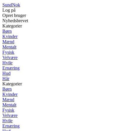
SundNok
Log på
Opret bruger
Nyhedsbrevet
Kategorier
Børn
Kvinder
Mænd
Mentalt
Fysisk
Velvære
Hvile
Ernæring
Hud
Hår
Kategorier
Børn
Kvinder
Mænd
Mentalt
Fysisk
Velvære
Hvile
Ernæring