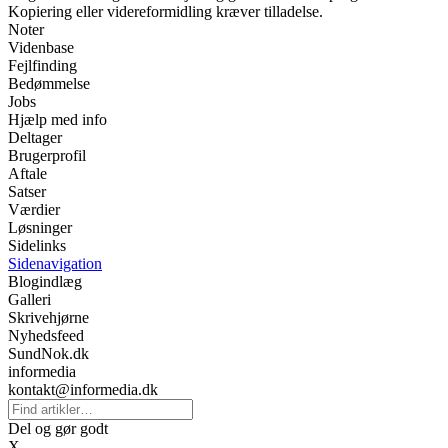
Kopiering eller videreformidling kræver tilladelse.
Noter
Videnbase
Fejlfinding
Bedømmelse
Jobs
Hjælp med info
Deltager
Brugerprofil
Aftale
Satser
Værdier
Løsninger
Sidelinks
Sidenavigation
Blogindlæg
Galleri
Skrivehjørne
Nyhedsfeed
SundNok.dk
informedia
kontakt@informedia.dk
Del og gør godt
X