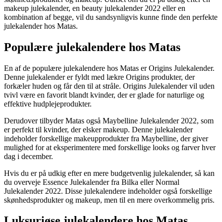
makeup julekalender, en beauty julekalender 2022 eller en
kombination af begge, vil du sandsynligvis kunne finde den perfekte
julekalender hos Matas.
Populære julekalendere hos Matas
En af de populære julekalendere hos Matas er Origins Julekalender.
Denne julekalender er fyldt med lækre Origins produkter, der
forkæler huden og får den til at stråle. Origins Julekalender vil uden
tvivl være en favorit blandt kvinder, der er glade for naturlige og
effektive hudplejeprodukter.
Derudover tilbyder Matas også Maybelline Julekalender 2022, som
er perfekt til kvinder, der elsker makeup. Denne julekalender
indeholder forskellige makeupprodukter fra Maybelline, der giver
mulighed for at eksperimentere med forskellige looks og farver hver
dag i december.
Hvis du er på udkig efter en mere budgetvenlig julekalender, så kan
du overveje Essence Julekalender fra Bilka eller Normal
Julekalender 2022. Disse julekalendere indeholder også forskellige
skønhedsprodukter og makeup, men til en mere overkommelig pris.
Luksuriøse julekalendere hos Matas