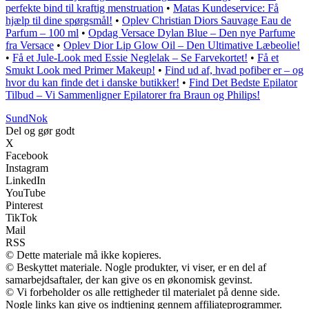
perfekte bind til kraftig menstruation
•
Matas Kundeservice: Få
hjælp til dine spørgsmål!
•
Oplev Christian Diors Sauvage Eau de
Parfum – 100 ml
•
Opdag Versace Dylan Blue – Den nye Parfume
fra Versace
•
Oplev Dior Lip Glow Oil – Den Ultimative Læbeolie!
•
Få et Jule-Look med Essie Neglelak – Se Farvekortet!
•
Få et
Smukt Look med Primer Makeup!
•
Find ud af, hvad pofiber er – og
hvor du kan finde det i danske butikker!
•
Find Det Bedste Epilator
Tilbud – Vi Sammenligner Epilatorer fra Braun og Philips!
SundNok
Del og gør godt
X
Facebook
Instagram
LinkedIn
YouTube
Pinterest
TikTok
Mail
RSS
© Dette materiale må ikke kopieres.
© Beskyttet materiale. Nogle produkter, vi viser, er en del af
samarbejdsaftaler, der kan give os en økonomisk gevinst.
© Vi forbeholder os alle rettigheder til materialet på denne side.
Nogle links kan give os indtjening gennem affiliateprogrammer.