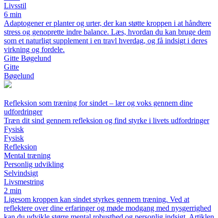
Livsstil
6 min
Adaptogener er planter og urter, der kan støtte kroppen i at håndtere
stress og genoprette indre balance. Læs, hvordan du kan bruge dem
som et naturligt supplement i en travl hverdag, og få indsigt i deres
virkning og fordele.
Gitte Bøgelund
Gitte
Bøgelund
Refleksion som træning for sindet – lær og voks gennem dine
udfordringer
Træn dit sind gennem refleksion og find styrke i livets udfordringer
Fysisk
Fysisk
Refleksion
Mental træning
Personlig udvikling
Selvindsigt
Livsmestring
2 min
Ligesom kroppen kan sindet styrkes gennem træning. Ved at
reflektere over dine erfaringer og møde modgang med nysgerrighed
kan du udvikle større mental robusthed og personlig indsigt. Artiklen