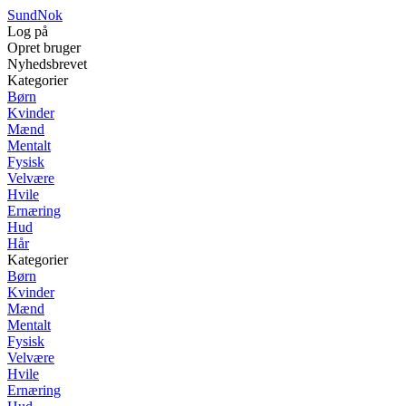
SundNok
Log på
Opret bruger
Nyhedsbrevet
Kategorier
Børn
Kvinder
Mænd
Mentalt
Fysisk
Velvære
Hvile
Ernæring
Hud
Hår
Kategorier
Børn
Kvinder
Mænd
Mentalt
Fysisk
Velvære
Hvile
Ernæring