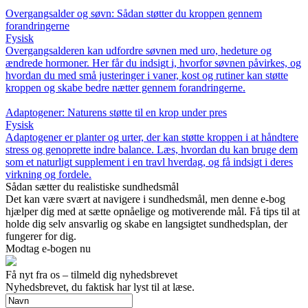
Overgangsalder og søvn: Sådan støtter du kroppen gennem
forandringerne
Fysisk
Overgangsalderen kan udfordre søvnen med uro, hedeture og
ændrede hormoner. Her får du indsigt i, hvorfor søvnen påvirkes, og
hvordan du med små justeringer i vaner, kost og rutiner kan støtte
kroppen og skabe bedre nætter gennem forandringerne.
Adaptogener: Naturens støtte til en krop under pres
Fysisk
Adaptogener er planter og urter, der kan støtte kroppen i at håndtere
stress og genoprette indre balance. Læs, hvordan du kan bruge dem
som et naturligt supplement i en travl hverdag, og få indsigt i deres
virkning og fordele.
Sådan sætter du realistiske sundhedsmål
Det kan være svært at navigere i sundhedsmål, men denne e-bog
hjælper dig med at sætte opnåelige og motiverende mål. Få tips til at
holde dig selv ansvarlig og skabe en langsigtet sundhedsplan, der
fungerer for dig.
Modtag e-bogen nu
Få nyt fra os – tilmeld dig nyhedsbrevet
Nyhedsbrevet, du faktisk har lyst til at læse.