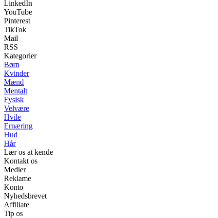
LinkedIn
YouTube
Pinterest
TikTok
Mail
RSS
Kategorier
Børn
Kvinder
Mænd
Mentalt
Fysisk
Velvære
Hvile
Ernæring
Hud
Hår
Lær os at kende
Kontakt os
Medier
Reklame
Konto
Nyhedsbrevet
Affiliate
Tip os