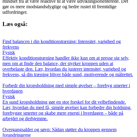
mindset fra at være reaktive til at være udviklingsorienterede. Det
gør os mere modstandsdygtige og bedre rustet til fremtidige
udfordringer.
Læs også:
Find balancen i din konditionstræning: Intensitet, varighed og
frekvens
Fysisk
Effektiv konditionstræning handler ikke kun om at presse sig selv,
men om at finde den balance, der styrker kroppen uden at
overbelaste den. Lær, hvordan du justerer intensitet, varighed og
frekvens, så din træning bliver både sund, motiverende og målrettet.
Forbedr din kropsholdning med simple øvelser – forebyg smerter i
hverdagen
Fysisk
En sund kropsholdning gør en stor forskel for dit velbefindende.
Lær, hvordan du med få, simple øvelser kan forbedre din holdning,
forebygge smerter og skabe mere energi i hverdagen – både på
arbejdet og derhjemme.
Overgangsalder og søvn: Sådan støtter du kroppen gennem
forandringerne