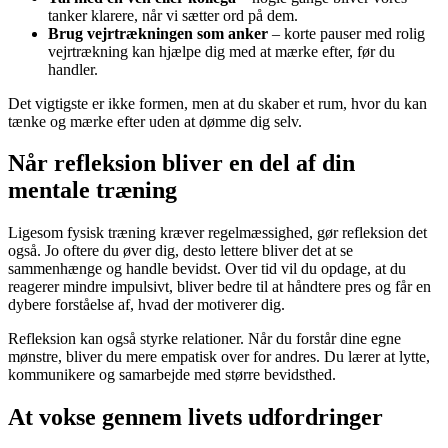
tanker klarere, når vi sætter ord på dem.
Brug vejrtrækningen som anker
– korte pauser med rolig
vejrtrækning kan hjælpe dig med at mærke efter, før du
handler.
Det vigtigste er ikke formen, men at du skaber et rum, hvor du kan
tænke og mærke efter uden at dømme dig selv.
Når refleksion bliver en del af din
mentale træning
Ligesom fysisk træning kræver regelmæssighed, gør refleksion det
også. Jo oftere du øver dig, desto lettere bliver det at se
sammenhænge og handle bevidst. Over tid vil du opdage, at du
reagerer mindre impulsivt, bliver bedre til at håndtere pres og får en
dybere forståelse af, hvad der motiverer dig.
Refleksion kan også styrke relationer. Når du forstår dine egne
mønstre, bliver du mere empatisk over for andres. Du lærer at lytte,
kommunikere og samarbejde med større bevidsthed.
At vokse gennem livets udfordringer