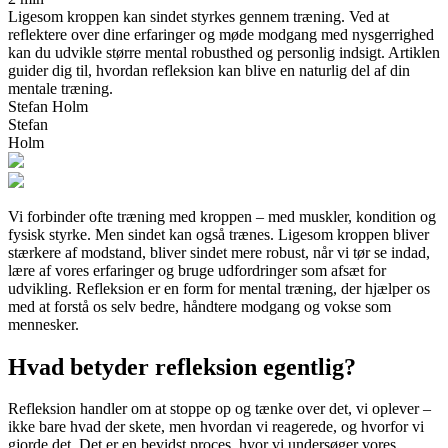
Ligesom kroppen kan sindet styrkes gennem træning. Ved at
reflektere over dine erfaringer og møde modgang med nysgerrighed
kan du udvikle større mental robusthed og personlig indsigt. Artiklen
guider dig til, hvordan refleksion kan blive en naturlig del af din
mentale træning.
Stefan Holm
Stefan
Holm
Vi forbinder ofte træning med kroppen – med muskler, kondition og
fysisk styrke. Men sindet kan også trænes. Ligesom kroppen bliver
stærkere af modstand, bliver sindet mere robust, når vi tør se indad,
lære af vores erfaringer og bruge udfordringer som afsæt for
udvikling. Refleksion er en form for mental træning, der hjælper os
med at forstå os selv bedre, håndtere modgang og vokse som
mennesker.
Hvad betyder refleksion egentlig?
Refleksion handler om at stoppe op og tænke over det, vi oplever –
ikke bare hvad der skete, men hvordan vi reagerede, og hvorfor vi
gjorde det. Det er en bevidst proces, hvor vi undersøger vores