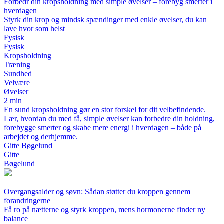
Forbedr din kropsholdning med simple øvelser – forebyg smerter i
hverdagen
Styrk din krop og mindsk spændinger med enkle øvelser, du kan
lave hvor som helst
Fysisk
Fysisk
Kropsholdning
Træning
Sundhed
Velvære
Øvelser
2 min
En sund kropsholdning gør en stor forskel for dit velbefindende.
Lær, hvordan du med få, simple øvelser kan forbedre din holdning,
forebygge smerter og skabe mere energi i hverdagen – både på
arbejdet og derhjemme.
Gitte Bøgelund
Gitte
Bøgelund
Overgangsalder og søvn: Sådan støtter du kroppen gennem
forandringerne
Få ro på nætterne og styrk kroppen, mens hormonerne finder ny
balance