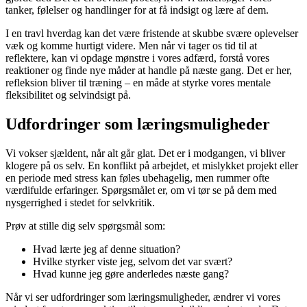
tanker, følelser og handlinger for at få indsigt og lære af dem.
I en travl hverdag kan det være fristende at skubbe svære oplevelser
væk og komme hurtigt videre. Men når vi tager os tid til at
reflektere, kan vi opdage mønstre i vores adfærd, forstå vores
reaktioner og finde nye måder at handle på næste gang. Det er her,
refleksion bliver til træning – en måde at styrke vores mentale
fleksibilitet og selvindsigt på.
Udfordringer som læringsmuligheder
Vi vokser sjældent, når alt går glat. Det er i modgangen, vi bliver
klogere på os selv. En konflikt på arbejdet, et mislykket projekt eller
en periode med stress kan føles ubehagelig, men rummer ofte
værdifulde erfaringer. Spørgsmålet er, om vi tør se på dem med
nysgerrighed i stedet for selvkritik.
Prøv at stille dig selv spørgsmål som:
Hvad lærte jeg af denne situation?
Hvilke styrker viste jeg, selvom det var svært?
Hvad kunne jeg gøre anderledes næste gang?
Når vi ser udfordringer som læringsmuligheder, ændrer vi vores