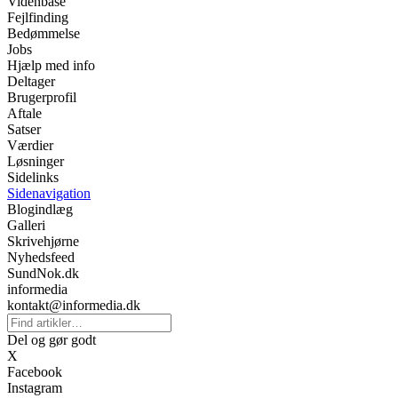
Videnbase
Fejlfinding
Bedømmelse
Jobs
Hjælp med info
Deltager
Brugerprofil
Aftale
Satser
Værdier
Løsninger
Sidelinks
Sidenavigation
Blogindlæg
Galleri
Skrivehjørne
Nyhedsfeed
SundNok.dk
informedia
kontakt@informedia.dk
Del og gør godt
X
Facebook
Instagram