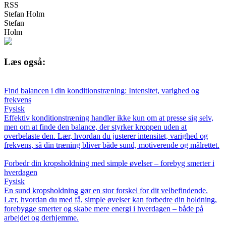
RSS
Stefan Holm
Stefan
Holm
Læs også:
Find balancen i din konditionstræning: Intensitet, varighed og
frekvens
Fysisk
Effektiv konditionstræning handler ikke kun om at presse sig selv,
men om at finde den balance, der styrker kroppen uden at
overbelaste den. Lær, hvordan du justerer intensitet, varighed og
frekvens, så din træning bliver både sund, motiverende og målrettet.
Forbedr din kropsholdning med simple øvelser – forebyg smerter i
hverdagen
Fysisk
En sund kropsholdning gør en stor forskel for dit velbefindende.
Lær, hvordan du med få, simple øvelser kan forbedre din holdning,
forebygge smerter og skabe mere energi i hverdagen – både på
arbejdet og derhjemme.