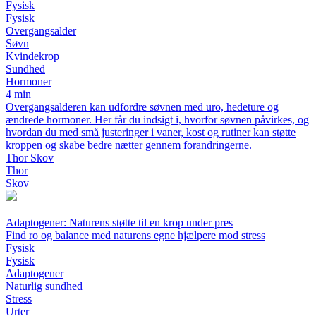
Fysisk
Fysisk
Overgangsalder
Søvn
Kvindekrop
Sundhed
Hormoner
4 min
Overgangsalderen kan udfordre søvnen med uro, hedeture og
ændrede hormoner. Her får du indsigt i, hvorfor søvnen påvirkes, og
hvordan du med små justeringer i vaner, kost og rutiner kan støtte
kroppen og skabe bedre nætter gennem forandringerne.
Thor Skov
Thor
Skov
Adaptogener: Naturens støtte til en krop under pres
Find ro og balance med naturens egne hjælpere mod stress
Fysisk
Fysisk
Adaptogener
Naturlig sundhed
Stress
Urter