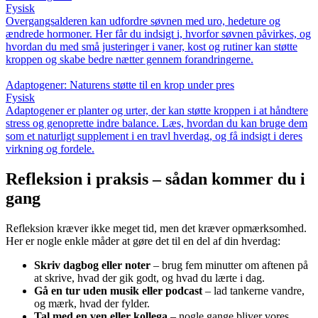
Fysisk
Overgangsalderen kan udfordre søvnen med uro, hedeture og
ændrede hormoner. Her får du indsigt i, hvorfor søvnen påvirkes, og
hvordan du med små justeringer i vaner, kost og rutiner kan støtte
kroppen og skabe bedre nætter gennem forandringerne.
Adaptogener: Naturens støtte til en krop under pres
Fysisk
Adaptogener er planter og urter, der kan støtte kroppen i at håndtere
stress og genoprette indre balance. Læs, hvordan du kan bruge dem
som et naturligt supplement i en travl hverdag, og få indsigt i deres
virkning og fordele.
Refleksion i praksis – sådan kommer du i
gang
Refleksion kræver ikke meget tid, men det kræver opmærksomhed.
Her er nogle enkle måder at gøre det til en del af din hverdag:
Skriv dagbog eller noter
– brug fem minutter om aftenen på
at skrive, hvad der gik godt, og hvad du lærte i dag.
Gå en tur uden musik eller podcast
– lad tankerne vandre,
og mærk, hvad der fylder.
Tal med en ven eller kollega
– nogle gange bliver vores