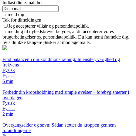
Indtast din e-mail her
Tilmeld dig
Tak for tilmeldingen
Jeg accepterer vilkår og persondatapolitik.
Tilmelding til nyhedsbrevet betyder, at du accepterer vores
brugerbetingelser og persondatapolitik. Du kan nemt framelde dig,
hvis du ikke længere ønsker at modtage mails.
Find balancen i din konditionstræning: Intensitet, varighed og
frekvens
Fysisk
Fysisk
6 min
Forbedr din kropsholdning med simple øvelser – forebyg smerter i
hverdagen
Fysisk
Fysisk
2 min
Overgangsalder og søvn: Sådan støtter du kroppen gennem
forandringerne
Fysisk