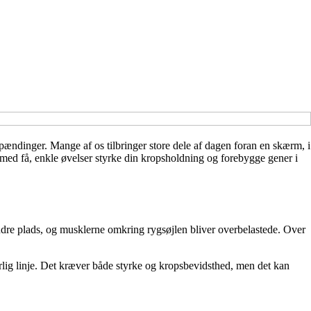
pændinger. Mange af os tilbringer store dele af dagen foran en skærm, i
u med få, enkle øvelser styrke din kropsholdning og forebygge gener i
ndre plads, og musklerne omkring rygsøjlen bliver overbelastede. Over
rlig linje. Det kræver både styrke og kropsbevidsthed, men det kan