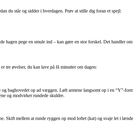
an du står og sidder i hverdagen. Prøv at stille dig foran et spejl:
ade hagen pege en smule ind – kan gøre en stor forskel. Det handler om at
 er tre øvelser, du kan lave på få minutter om dagen:
ne og baghovedet op ad væggen. Løft armene langsomt op i en “Y”-for
ene og modvirker rundede skuldre.
. Skift mellem at runde ryggen op mod loftet (kat) og svaje let i lænd