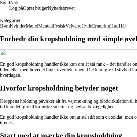
SundNok
Log på
Opret bruger
Nyhedsbrevet
Kategorier
Børn
Kvinder
Mænd
Mentalt
Fysisk
Velvære
Hvile
Ernæring
Hud
Hår
Forbedr din kropsholdning med simple øvel
En god kropsholdning handler ikke kun om at stå rank – det handler om 
bilen eller med hovedet bøjet over telefonen. Det kan føre til stivhed 
hverdagen.
Hvorfor kropsholdning betyder noget
Kroppens holdning påvirker alt fra vejrtrækning og blodcirkulation ti
tid kan det føre til kroniske smerter og nedsat bevægelighed.
En god kropsholdning handler ikke om at stå stift som en soldat, men o
trænes.
Start med at mærke din kropsholdning