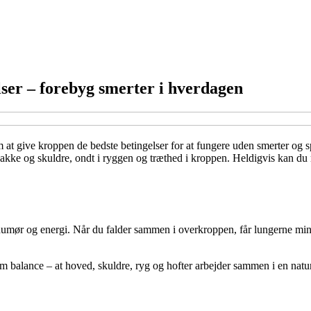
ser – forebyg smerter i hverdagen
at give kroppen de bedste betingelser for at fungere uden smerter og s
i nakke og skuldre, ondt i ryggen og træthed i kroppen. Heldigvis kan d
l humør og energi. Når du falder sammen i overkroppen, får lungerne mi
m balance – at hoved, skuldre, ryg og hofter arbejder sammen i en natu