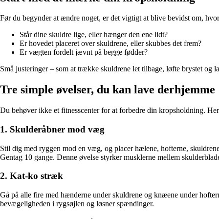
Før du begynder at ændre noget, er det vigtigt at blive bevidst om, hvord
Står dine skuldre lige, eller hænger den ene lidt?
Er hovedet placeret over skuldrene, eller skubbes det frem?
Er vægten fordelt jævnt på begge fødder?
Små justeringer – som at trække skuldrene let tilbage, løfte brystet og l
Tre simple øvelser, du kan lave derhjemme
Du behøver ikke et fitnesscenter for at forbedre din kropsholdning. Her
1. Skulderåbner mod væg
Stil dig med ryggen mod en væg, og placer hælene, hofterne, skuldre
Gentag 10 gange. Denne øvelse styrker musklerne mellem skulderblad
2. Kat-ko stræk
Gå på alle fire med hænderne under skuldrene og knæene under hofterne
bevægeligheden i rygsøjlen og løsner spændinger.