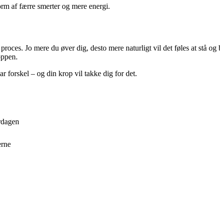
orm af færre smerter og mere energi.
n proces. Jo mere du øver dig, desto mere naturligt vil det føles at stå
oppen.
r forskel – og din krop vil takke dig for det.
rdagen
erne