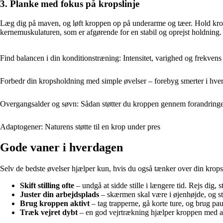
3. Planke med fokus på kropslinje
Læg dig på maven, og løft kroppen op på underarme og tæer. Hold kropp
kernemuskulaturen, som er afgørende for en stabil og oprejst holdning.
Find balancen i din konditionstræning: Intensitet, varighed og frekvens
Forbedr din kropsholdning med simple øvelser – forebyg smerter i hve
Overgangsalder og søvn: Sådan støtter du kroppen gennem forandring
Adaptogener: Naturens støtte til en krop under pres
Gode vaner i hverdagen
Selv de bedste øvelser hjælper kun, hvis du også tænker over din krops
Skift stilling ofte
– undgå at sidde stille i længere tid. Rejs dig, s
Juster din arbejdsplads
– skærmen skal være i øjenhøjde, og st
Brug kroppen aktivt
– tag trapperne, gå korte ture, og brug pau
Træk vejret dybt
– en god vejrtrækning hjælper kroppen med at