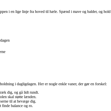
en i en lige linje fra hoved til hæle. Spænd i mave og balder, og hold
rdagen
erne
holdning i dagligdagen. Her er nogle enkle vaner, der gør en forskel:
træk dig, og gå lidt rundt.
olen skal støtte lænden.
serne til at bevæge dig.
 finde balance og ro.