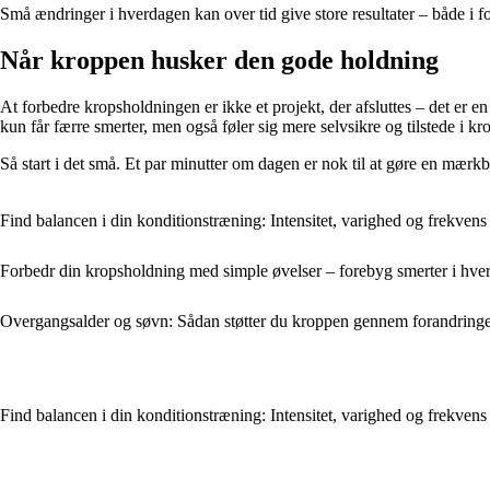
Små ændringer i hverdagen kan over tid give store resultater – både i f
Når kroppen husker den gode holdning
At forbedre kropsholdningen er ikke et projekt, der afsluttes – det er e
kun får færre smerter, men også føler sig mere selvsikre og tilstede i kr
Så start i det små. Et par minutter om dagen er nok til at gøre en mærkba
Find balancen i din konditionstræning: Intensitet, varighed og frekvens
Forbedr din kropsholdning med simple øvelser – forebyg smerter i hve
Overgangsalder og søvn: Sådan støtter du kroppen gennem forandring
Find balancen i din konditionstræning: Intensitet, varighed og frekvens