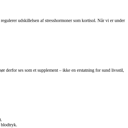
gulerer udskillelsen af stresshormoner som kortisol. Når vi er under
bør derfor ses som et supplement – ikke en erstatning for sund livsstil,
t.
 blodtryk.