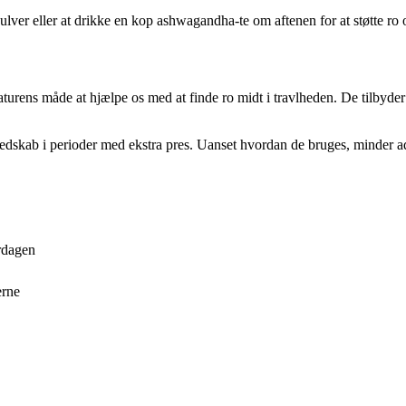
er eller at drikke en kop ashwagandha-te om aftenen for at støtte ro og
rens måde at hjælpe os med at finde ro midt i travlheden. De tilbyder ik
gt redskab i perioder med ekstra pres. Uanset hvordan de bruges, minder
rdagen
erne