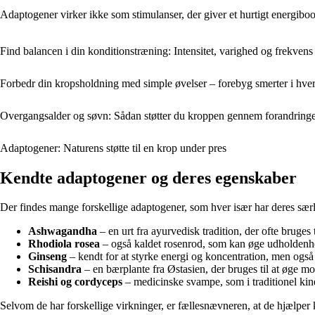
Adaptogener virker ikke som stimulanser, der giver et hurtigt energiboos
Find balancen i din konditionstræning: Intensitet, varighed og frekvens
Forbedr din kropsholdning med simple øvelser – forebyg smerter i hve
Overgangsalder og søvn: Sådan støtter du kroppen gennem forandring
Adaptogener: Naturens støtte til en krop under pres
Kendte adaptogener og deres egenskaber
Der findes mange forskellige adaptogener, som hver især har deres særl
Ashwagandha
– en urt fra ayurvedisk tradition, der ofte bruges
Rhodiola rosea
– også kaldet rosenrod, som kan øge udholdenhe
Ginseng
– kendt for at styrke energi og koncentration, men også 
Schisandra
– en bærplante fra Østasien, der bruges til at øge m
Reishi og cordyceps
– medicinske svampe, som i traditionel kine
Selvom de har forskellige virkninger, er fællesnævneren, at de hjælper k