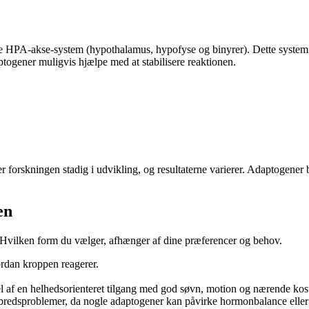
 HPA-akse-system (hypothalamus, hypofyse og binyrer). Dette system re
togener muligvis hjælpe med at stabilisere reaktionen.
er forskningen stadig i udvikling, og resultaterne varierer. Adaptogener 
en
r. Hvilken form du vælger, afhænger af dine præferencer og behov.
rdan kroppen reagerer.
l af en helhedsorienteret tilgang med god søvn, motion og nærende kos
elbredsproblemer, da nogle adaptogener kan påvirke hormonbalance eller