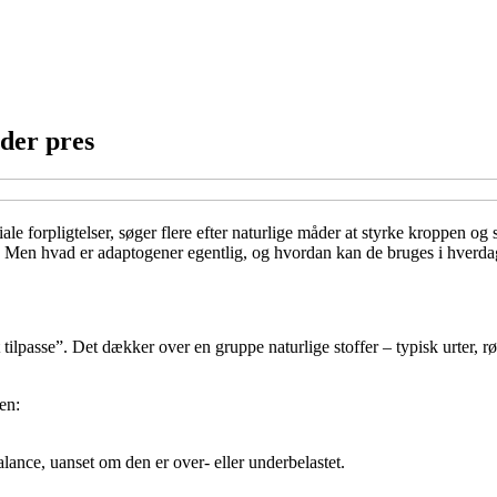
nder pres
iale forpligtelser, søger flere efter naturlige måder at styrke kroppen og
e. Men hvad er adaptogener egentlig, og hvordan kan de bruges i hverd
 tilpasse”. Det dækker over en gruppe naturlige stoffer – typisk urter, r
en:
lance, uanset om den er over- eller underbelastet.