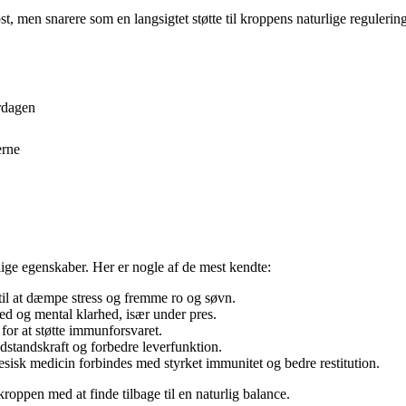
t, men snarere som en langsigtet støtte til kroppens naturlige regulerin
rdagen
erne
ige egenskaber. Her er nogle af de mest kendte:
 til at dæmpe stress og fremme ro og søvn.
d og mental klarhed, især under pres.
for at støtte immunforsvaret.
odstandskraft og forbedre leverfunktion.
sisk medicin forbindes med styrket immunitet og bedre restitution.
roppen med at finde tilbage til en naturlig balance.