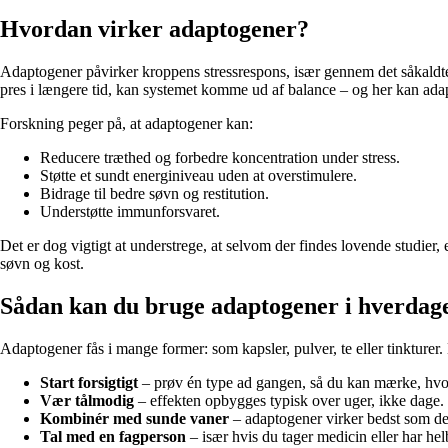
Hvordan virker adaptogener?
Adaptogener påvirker kroppens stressrespons, især gennem det såkaldte
pres i længere tid, kan systemet komme ud af balance – og her kan adap
Forskning peger på, at adaptogener kan:
Reducere træthed og forbedre koncentration under stress.
Støtte et sundt energiniveau uden at overstimulere.
Bidrage til bedre søvn og restitution.
Understøtte immunforsvaret.
Det er dog vigtigt at understrege, at selvom der findes lovende studier, 
søvn og kost.
Sådan kan du bruge adaptogener i hverdag
Adaptogener fås i mange former: som kapsler, pulver, te eller tinkture
Start forsigtigt
– prøv én type ad gangen, så du kan mærke, hvo
Vær tålmodig
– effekten opbygges typisk over uger, ikke dage.
Kombinér med sunde vaner
– adaptogener virker bedst som de
Tal med en fagperson
– især hvis du tager medicin eller har h