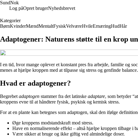
SundNok
Log på
Opret bruger
Nyhedsbrevet
Kategorier
Børn
Kvinder
Mænd
Mentalt
Fysisk
Velvære
Hvile
Ernæring
Hud
Hår
Adaptogener: Naturens støtte til en krop u
I en tid, hvor mange oplever et konstant pres fra arbejde, familie og soc
menes at hjælpe kroppen med at tilpasse sig stress og genfinde balanc
Hvad er adaptogener?
Begrebet
adaptogen
stammer fra det latinske
adaptare
, som betyder “at
kroppens evne til at håndtere fysisk, psykisk og kemisk stress.
For at en plante kan betegnes som adaptogen, skal den ifølge definition
Øge kroppens modstandskraft mod stress.
Have en normaliserende effekt – altså hjælpe kroppen tilbage i ba
Være sikker at bruge og ikke giftig ved almindelige doser.