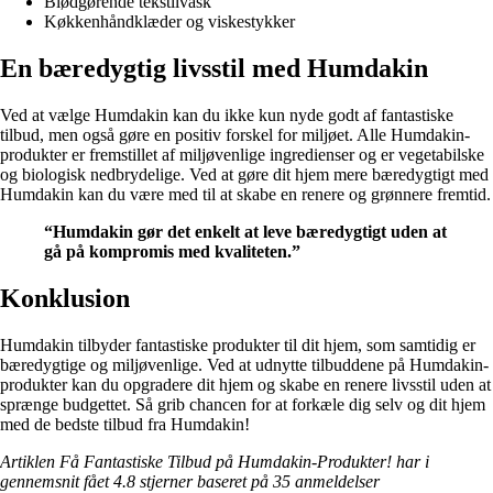
Blødgørende tekstilvask
Køkkenhåndklæder og viskestykker
En bæredygtig livsstil med Humdakin
Ved at vælge Humdakin kan du ikke kun nyde godt af fantastiske
tilbud, men også gøre en positiv forskel for miljøet. Alle Humdakin-
produkter er fremstillet af miljøvenlige ingredienser og er vegetabilske
og biologisk nedbrydelige. Ved at gøre dit hjem mere bæredygtigt med
Humdakin kan du være med til at skabe en renere og grønnere fremtid.
“Humdakin gør det enkelt at leve bæredygtigt uden at
gå på kompromis med kvaliteten.”
Konklusion
Humdakin tilbyder fantastiske produkter til dit hjem, som samtidig er
bæredygtige og miljøvenlige. Ved at udnytte tilbuddene på Humdakin-
produkter kan du opgradere dit hjem og skabe en renere livsstil uden at
sprænge budgettet. Så grib chancen for at forkæle dig selv og dit hjem
med de bedste tilbud fra Humdakin!
Artiklen Få Fantastiske Tilbud på Humdakin-Produkter! har i
gennemsnit fået
4.8
stjerner baseret på
35
anmeldelser