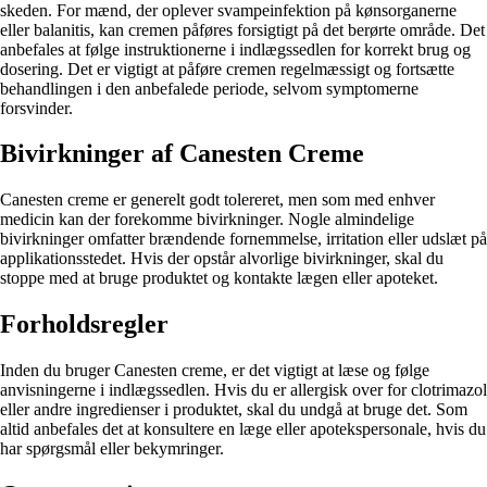
skeden. For mænd, der oplever svampeinfektion på kønsorganerne
eller balanitis, kan cremen påføres forsigtigt på det berørte område. Det
anbefales at følge instruktionerne i indlægssedlen for korrekt brug og
dosering. Det er vigtigt at påføre cremen regelmæssigt og fortsætte
behandlingen i den anbefalede periode, selvom symptomerne
forsvinder.
Bivirkninger af Canesten Creme
Canesten creme er generelt godt tolereret, men som med enhver
medicin kan der forekomme bivirkninger. Nogle almindelige
bivirkninger omfatter brændende fornemmelse, irritation eller udslæt på
applikationsstedet. Hvis der opstår alvorlige bivirkninger, skal du
stoppe med at bruge produktet og kontakte lægen eller apoteket.
Forholdsregler
Inden du bruger Canesten creme, er det vigtigt at læse og følge
anvisningerne i indlægssedlen. Hvis du er allergisk over for clotrimazol
eller andre ingredienser i produktet, skal du undgå at bruge det. Som
altid anbefales det at konsultere en læge eller apotekspersonale, hvis du
har spørgsmål eller bekymringer.