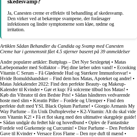
skedesvamp?
Ja, Canesten creme er effektiv til behandling af skedesvamp.
Den virker ved at bekæmpe svampene, der forårsager
infektionen og lindre symptomerne som kløe, rødme og
irritation.
Artiklen Sådan Behandler du Candida og Svamp med Canesten
Creme har i gennemsnit fået
4.5
stjerner baseret på
39
anmeldelser
Andre populære artikler:
Buttplugs – Det Nye Sexlegetøj
•
Matas
Læbepomader med Solfaktor – Plej dine læber uden vand!
•
Ecooking
Vitamin C Serum – Få Glødende Hud og Stærkere Immunforsvar!
•
Hvide Bomuldshandsker – Find dem hos Matas, Apoteket og andre!
•
Matas Julekalender 2022: Find den perfekte Beauty- og Makeup-
Kalender til Kvinder
•
Gør et kup: Få solcreme tilbud hos Matas!
•
Køb din Vibrator til den Bedste Pris!
•
Sådan håndteres vedvarende
hoste med slim
•
Kreatin Piller – Fordele og Ulemper
•
Find den
perfekte duft med YSL Black Opium Parfume!
•
Giorgio Armanis My
Way Parfume – En Unik Duftoplevelse
•
K2-Vitamin: Alt du skal vide
om Vitamin K2!
•
Få et flot skæg med den ultimative skægpleje guide!
•
Sådan undgår du fedtet hår og hovedbund
•
Oplev de Fantastiske
Fordele ved Gurkemeje og Curcumin!
•
Dior Parfume – Den Perfekte
Gave til Kvinder
•
Versace Eros Flame – Den nye duft til mænd
•