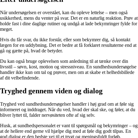
Når undersøgelsen er overstået, kan du opleve lettelse – men også
usikkerhed, mens du venter på svar. Det er en naturlig reaktion. Prøv at
holde fast i dine daglige rutiner og undgå at lade bekymringer fylde for
meget.
Hvis du får svar, du ikke forstår, eller som bekymrer dig, så kontakt
lægen for en uddybning. Det er bedre at få forklaret resultaterne end at
gå og gætte på, hvad de betyder.
Du kan også bruge oplevelsen som anledning til at tænke over din
livsstil – søvn, kost, motion og stressniveau. En sundhedsundersøgelse
handler ikke kun om tal og prøver, men om at skabe et helhedsbillede
af dit velbefindende.
Tryghed gennem viden og dialog
Tryghed ved sundhedsundersøgelser handler i høj grad om at føle sig
informeret og inddraget. Når du ved, hvad der skal ske, og føler, at du
bliver lyttet til, falder nervøsiteten ofte af sig selv.
Husk, at sundhedspersonalet er vant til spørgsmål og bekymringer – og
at de hellere end gerne vil hjælpe dig med at føle dig godt tilpas. En
god dialog er den bedste vej til et trygt og meningsfuldt forløb.