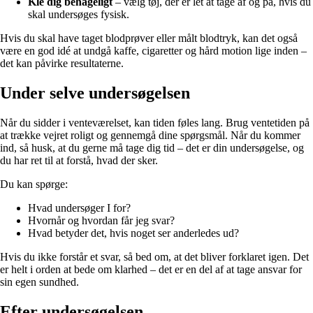
Kle dig behageligt
– vælg tøj, der er let at tage af og på, hvis du
skal undersøges fysisk.
Hvis du skal have taget blodprøver eller målt blodtryk, kan det også
være en god idé at undgå kaffe, cigaretter og hård motion lige inden –
det kan påvirke resultaterne.
Under selve undersøgelsen
Når du sidder i venteværelset, kan tiden føles lang. Brug ventetiden på
at trække vejret roligt og gennemgå dine spørgsmål. Når du kommer
ind, så husk, at du gerne må tage dig tid – det er din undersøgelse, og
du har ret til at forstå, hvad der sker.
Du kan spørge:
Hvad undersøger I for?
Hvornår og hvordan får jeg svar?
Hvad betyder det, hvis noget ser anderledes ud?
Hvis du ikke forstår et svar, så bed om, at det bliver forklaret igen. Det
er helt i orden at bede om klarhed – det er en del af at tage ansvar for
sin egen sundhed.
Efter undersøgelsen