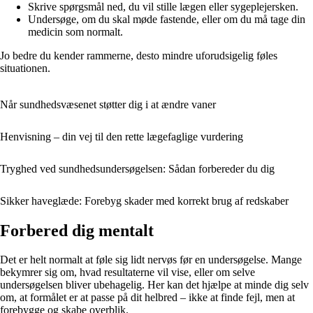
Skrive spørgsmål ned, du vil stille lægen eller sygeplejersken.
Undersøge, om du skal møde fastende, eller om du må tage din
medicin som normalt.
Jo bedre du kender rammerne, desto mindre uforudsigelig føles
situationen.
Når sundhedsvæsenet støtter dig i at ændre vaner
Henvisning – din vej til den rette lægefaglige vurdering
Tryghed ved sundhedsundersøgelsen: Sådan forbereder du dig
Sikker haveglæde: Forebyg skader med korrekt brug af redskaber
Forbered dig mentalt
Det er helt normalt at føle sig lidt nervøs før en undersøgelse. Mange
bekymrer sig om, hvad resultaterne vil vise, eller om selve
undersøgelsen bliver ubehagelig. Her kan det hjælpe at minde dig selv
om, at formålet er at passe på dit helbred – ikke at finde fejl, men at
forebygge og skabe overblik.