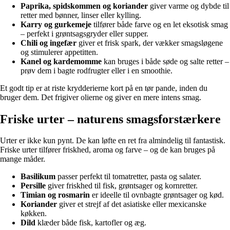
Paprika, spidskommen og koriander
giver varme og dybde til
retter med bønner, linser eller kylling.
Karry og gurkemeje
tilfører både farve og en let eksotisk smag
– perfekt i grøntsagsgryder eller supper.
Chili og ingefær
giver et frisk spark, der vækker smagsløgene
og stimulerer appetitten.
Kanel og kardemomme
kan bruges i både søde og salte retter –
prøv dem i bagte rodfrugter eller i en smoothie.
Et godt tip er at riste krydderierne kort på en tør pande, inden du
bruger dem. Det frigiver olierne og giver en mere intens smag.
Friske urter – naturens smagsforstærkere
Urter er ikke kun pynt. De kan løfte en ret fra almindelig til fantastisk.
Friske urter tilfører friskhed, aroma og farve – og de kan bruges på
mange måder.
Basilikum
passer perfekt til tomatretter, pasta og salater.
Persille
giver friskhed til fisk, grøntsager og kornretter.
Timian og rosmarin
er ideelle til ovnbagte grøntsager og kød.
Koriander
giver et strejf af det asiatiske eller mexicanske
køkken.
Dild
klæder både fisk, kartofler og æg.