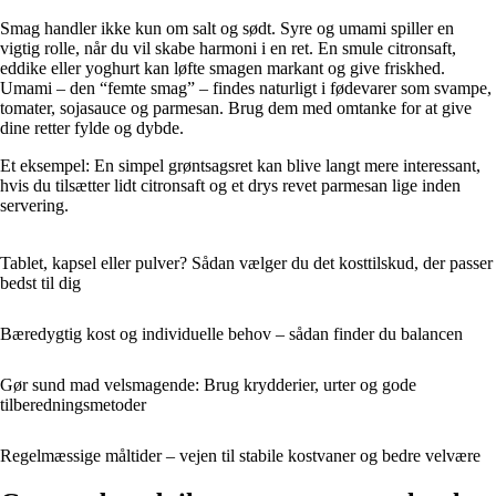
Smag handler ikke kun om salt og sødt. Syre og umami spiller en
vigtig rolle, når du vil skabe harmoni i en ret. En smule citronsaft,
eddike eller yoghurt kan løfte smagen markant og give friskhed.
Umami – den “femte smag” – findes naturligt i fødevarer som svampe,
tomater, sojasauce og parmesan. Brug dem med omtanke for at give
dine retter fylde og dybde.
Et eksempel: En simpel grøntsagsret kan blive langt mere interessant,
hvis du tilsætter lidt citronsaft og et drys revet parmesan lige inden
servering.
Tablet, kapsel eller pulver? Sådan vælger du det kosttilskud, der passer
bedst til dig
Bæredygtig kost og individuelle behov – sådan finder du balancen
Gør sund mad velsmagende: Brug krydderier, urter og gode
tilberedningsmetoder
Regelmæssige måltider – vejen til stabile kostvaner og bedre velvære