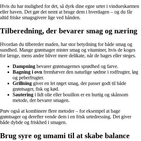
Hvis du har mulighed for det, så dyrk dine egne urter i vindueskarmen
eller haven. Det gør det nemt at bruge dem i hverdagen – og du får
altid friske smagsgivere lige ved hånden.
Tilberedning, der bevarer smag og næring
Hvordan du tilbereder maden, har stor betydning for både smag og
sundhed. Mange grøntsager mister smag og vitaminer, hvis de koges
for længe, mens andre bliver mere delikate, når de bages eller steges.
Dampning
bevarer grøntsagernes sprødhed og farve.
Bagning i ovn
fremhæver den naturlige sødme i rodfrugter, løg
og peberfrugter.
Grillning
giver en let røget smag, der passer godt til både
grøntsager, fisk og kød.
Sautering
i lidt olie eller bouillon er en hurtig og skånsom
metode, der bevarer smagen.
Prøv også at kombinere flere metoder – for eksempel at bage
grøntsager og derefter vende dem i en frisk urtedressing. Det giver
både dybde og friskhed i smagen.
Brug syre og umami til at skabe balance