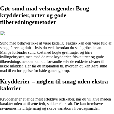
Gør sund mad velsmagende: Brug
krydderier, urter og gode
tilberedningsmetoder
Sund mad behøver ikke at være kedelig. Faktisk kan den være fuld af
smag, farve og duft – hvis du ved, hvordan du skal gribe det an.
Mange forbinder sund kost med kogte grøntsager og tørre
kyllingebryster, men med de rette krydderier, friske urter og gode
tilberedningsmetoder kan du forvandle selv de enkleste råvarer til
lækre måltider. Her får du inspiration til, hvordan du kan gøre sund
mad til en fornøjelse for både gane og krop.
Krydderier – nøglen til smag uden ekstra
kalorier
Krydderier er et af de mest effektive redskaber, når du vil give maden
karakter uden at tilsætte fedt, sukker eller salt. De kan fremhæve
råvarernes naturlige smag og skabe variation i hverdagsmaden.