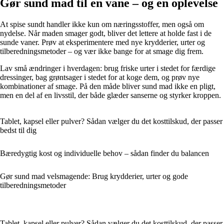
Gør sund mad til en vane – og en oplevelse
At spise sundt handler ikke kun om næringsstoffer, men også om
nydelse. Når maden smager godt, bliver det lettere at holde fast i de
sunde vaner. Prøv at eksperimentere med nye krydderier, urter og
tilberedningsmetoder – og vær ikke bange for at smage dig frem.
Lav små ændringer i hverdagen: brug friske urter i stedet for færdige
dressinger, bag grøntsager i stedet for at koge dem, og prøv nye
kombinationer af smage. På den måde bliver sund mad ikke en pligt,
men en del af en livsstil, der både glæder sanserne og styrker kroppen.
Tablet, kapsel eller pulver? Sådan vælger du det kosttilskud, der passer
bedst til dig
Bæredygtig kost og individuelle behov – sådan finder du balancen
Gør sund mad velsmagende: Brug krydderier, urter og gode
tilberedningsmetoder
Tablet, kapsel eller pulver? Sådan vælger du det kosttilskud, der passer