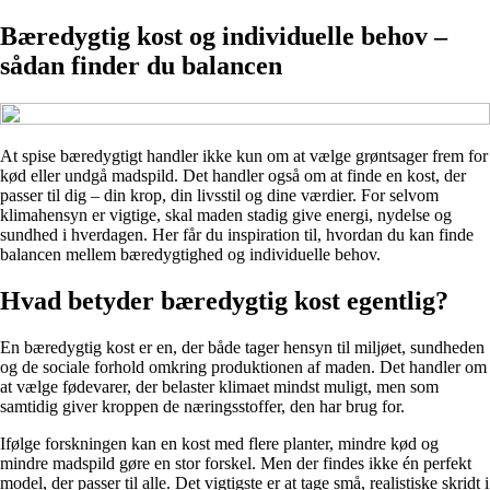
Bæredygtig kost og individuelle behov –
sådan finder du balancen
At spise bæredygtigt handler ikke kun om at vælge grøntsager frem for
kød eller undgå madspild. Det handler også om at finde en kost, der
passer til dig – din krop, din livsstil og dine værdier. For selvom
klimahensyn er vigtige, skal maden stadig give energi, nydelse og
sundhed i hverdagen. Her får du inspiration til, hvordan du kan finde
balancen mellem bæredygtighed og individuelle behov.
Hvad betyder bæredygtig kost egentlig?
En bæredygtig kost er en, der både tager hensyn til miljøet, sundheden
og de sociale forhold omkring produktionen af maden. Det handler om
at vælge fødevarer, der belaster klimaet mindst muligt, men som
samtidig giver kroppen de næringsstoffer, den har brug for.
Ifølge forskningen kan en kost med flere planter, mindre kød og
mindre madspild gøre en stor forskel. Men der findes ikke én perfekt
model, der passer til alle. Det vigtigste er at tage små, realistiske skridt i