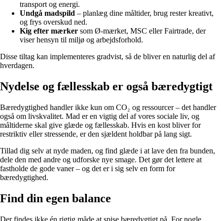
transport og energi.
Undgå madspild
– planlæg dine måltider, brug rester kreativt,
og frys overskud ned.
Kig efter mærker
som Ø-mærket, MSC eller Fairtrade, der
viser hensyn til miljø og arbejdsforhold.
Disse tiltag kan implementeres gradvist, så de bliver en naturlig del af
hverdagen.
Nydelse og fællesskab er også bæredygtigt
Bæredygtighed handler ikke kun om CO₂ og ressourcer – det handler
også om livskvalitet. Mad er en vigtig del af vores sociale liv, og
måltiderne skal give glæde og fællesskab. Hvis en kost bliver for
restriktiv eller stressende, er den sjældent holdbar på lang sigt.
Tillad dig selv at nyde maden, og find glæde i at lave den fra bunden,
dele den med andre og udforske nye smage. Det gør det lettere at
fastholde de gode vaner – og det er i sig selv en form for
bæredygtighed.
Find din egen balance
Der findes ikke én rigtig måde at spise bæredygtigt på. For nogle