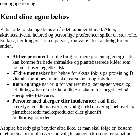
den rigtige retning.
Kend dine egne behov
Vi har alle forskellige behov, når det kommer til mad. Alder,
aktivitetsniveau, helbred og personlige præferencer spiller en stor rolle.
En kost, der fungerer for én person, kan være utilstrækkelig for en
anden.
Aktive personer
har ofte brug for mere protein og energi – det
kan komme fra både animalske og plantebaserede kilder som
bønner, linser, æg eller fisk.
Ældre mennesker
har behov for ekstra fokus på protein og D-
vitamin for at bevare muskelmasse og knoglestyrke.
Børn og unge
har brug for varieret mad, der støtter vækst og
udvikling – her er det vigtigt ikke at skære for meget ned på
energitætte fødevarer.
Personer med allergier eller intolerancer
skal finde
bæredygtige alternativer, der stadig dækker næringsbehovet, fx
plantebaserede mælkeprodukter eller glutenfri
fuldkornsprodukter.
At spise bæredygtigt betyder altså ikke, at man skal følge en bestemt
diæt, men at man tilpasser sine valg til sin egen krop og livssituation.