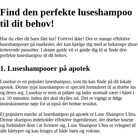
Find den perfekte luseshampoo
til dit behov!
Har du eller dit barn fået lus? Fortvivl ikke! Der er mange effektive
luseshampooer på markedet, der kan hjælpe dig med at bekæmpe disse
irriterende parasitter. I denne guide vil vi guide dig til at finde den
perfekte luseshampoo til dit behov.
1. Luseshampooer på apotek
Lusekur er en populær luseshampoo, som du kan finde på dit lokale
apotek. Denne type luseshampoo er specielt formuleret til at dræbe lus
og deres æg. Lusekur er nem at påføre og lader normalt være i håret i
ca. 10 minutter, inden det skal skylles ud. Det er vigtigt at følge
instruktionerne nøje for at opnå det bedste resultat.
Et populært mærke af luseshampoo på apotek er Luse Shampoo Ultra.
Denne shampoo indeholder effektive ingredienser, der dræber lusene
og forhindrer dem i at formere sig. Luse Shampoo Ultra er velegnet til
alle hårtyper og kan bruges af både børn og voksne.