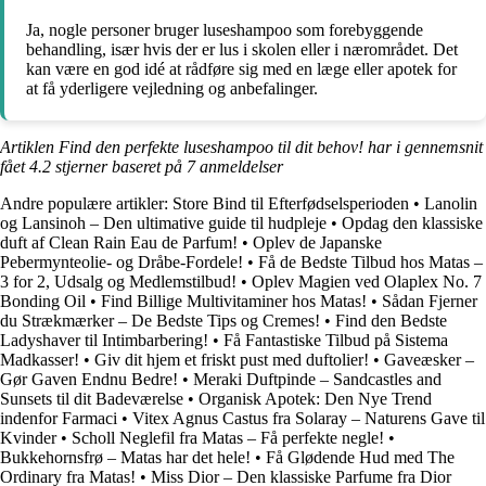
Ja, nogle personer bruger luseshampoo som forebyggende
behandling, især hvis der er lus i skolen eller i nærområdet. Det
kan være en god idé at rådføre sig med en læge eller apotek for
at få yderligere vejledning og anbefalinger.
Artiklen Find den perfekte luseshampoo til dit behov! har i gennemsnit
fået
4.2
stjerner baseret på
7
anmeldelser
Andre populære artikler:
Store Bind til Efterfødselsperioden
•
Lanolin
og Lansinoh – Den ultimative guide til hudpleje
•
Opdag den klassiske
duft af Clean Rain Eau de Parfum!
•
Oplev de Japanske
Pebermynteolie- og Dråbe-Fordele!
•
Få de Bedste Tilbud hos Matas –
3 for 2, Udsalg og Medlemstilbud!
•
Oplev Magien ved Olaplex No. 7
Bonding Oil
•
Find Billige Multivitaminer hos Matas!
•
Sådan Fjerner
du Strækmærker – De Bedste Tips og Cremes!
•
Find den Bedste
Ladyshaver til Intimbarbering!
•
Få Fantastiske Tilbud på Sistema
Madkasser!
•
Giv dit hjem et friskt pust med duftolier!
•
Gaveæsker –
Gør Gaven Endnu Bedre!
•
Meraki Duftpinde – Sandcastles and
Sunsets til dit Badeværelse
•
Organisk Apotek: Den Nye Trend
indenfor Farmaci
•
Vitex Agnus Castus fra Solaray – Naturens Gave til
Kvinder
•
Scholl Neglefil fra Matas – Få perfekte negle!
•
Bukkehornsfrø – Matas har det hele!
•
Få Glødende Hud med The
Ordinary fra Matas!
•
Miss Dior – Den klassiske Parfume fra Dior