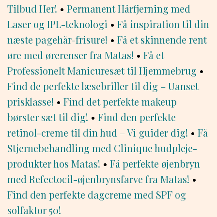
Tilbud Her!
•
Permanent Hårfjerning med
Laser og IPL-teknologi
•
Få inspiration til din
næste pagehår-frisure!
•
Få et skinnende rent
øre med ørerenser fra Matas!
•
Få et
Professionelt Manicuresæt til Hjemmebrug
•
Find de perfekte læsebriller til dig – Uanset
prisklasse!
•
Find det perfekte makeup
børster sæt til dig!
•
Find den perfekte
retinol-creme til din hud – Vi guider dig!
•
Få
Stjernebehandling med Clinique hudpleje-
produkter hos Matas!
•
Få perfekte øjenbryn
med Refectocil-øjenbrynsfarve fra Matas!
•
Find den perfekte dagcreme med SPF og
solfaktor 50!