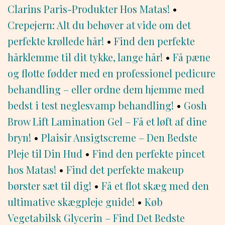
Clarins Paris-Produkter Hos Matas!
•
Crepejern: Alt du behøver at vide om det
perfekte krøllede hår!
•
Find den perfekte
hårklemme til dit tykke, lange hår!
•
Få pæne
og flotte fødder med en professionel pedicure
behandling – eller ordne dem hjemme med
bedst i test neglesvamp behandling!
•
Gosh
Brow Lift Lamination Gel – Få et løft af dine
bryn!
•
Plaisir Ansigtscreme – Den Bedste
Pleje til Din Hud
•
Find den perfekte pincet
hos Matas!
•
Find det perfekte makeup
børster sæt til dig!
•
Få et flot skæg med den
ultimative skægpleje guide!
•
Køb
Vegetabilsk Glycerin – Find Det Bedste