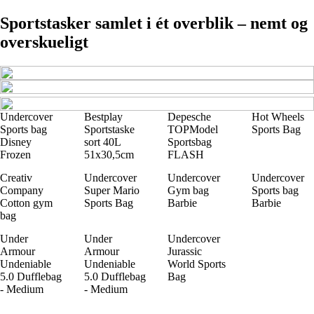
Sportstasker samlet i ét overblik – nemt og
overskueligt
Undercover
Bestplay
Depesche
Hot Wheels
Sports bag
Sportstaske
TOPModel
Sports Bag
Disney
sort 40L
Sportsbag
Frozen
51x30,5cm
FLASH
Creativ
Undercover
Undercover
Undercover
Company
Super Mario
Gym bag
Sports bag
Cotton gym
Sports Bag
Barbie
Barbie
bag
Under
Under
Undercover
Armour
Armour
Jurassic
Undeniable
Undeniable
World Sports
5.0 Dufflebag
5.0 Dufflebag
Bag
- Medium
- Medium