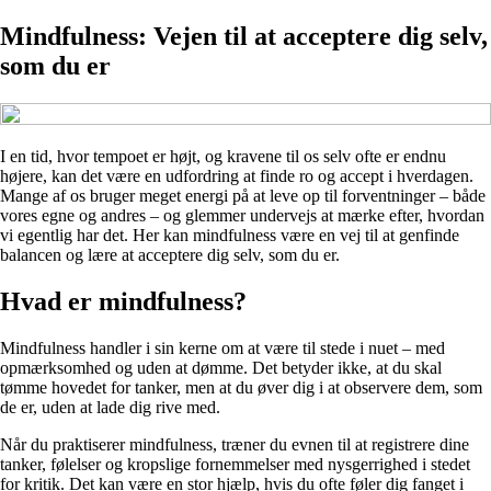
Mindfulness: Vejen til at acceptere dig selv,
som du er
I en tid, hvor tempoet er højt, og kravene til os selv ofte er endnu
højere, kan det være en udfordring at finde ro og accept i hverdagen.
Mange af os bruger meget energi på at leve op til forventninger – både
vores egne og andres – og glemmer undervejs at mærke efter, hvordan
vi egentlig har det. Her kan mindfulness være en vej til at genfinde
balancen og lære at acceptere dig selv, som du er.
Hvad er mindfulness?
Mindfulness handler i sin kerne om at være til stede i nuet – med
opmærksomhed og uden at dømme. Det betyder ikke, at du skal
tømme hovedet for tanker, men at du øver dig i at observere dem, som
de er, uden at lade dig rive med.
Når du praktiserer mindfulness, træner du evnen til at registrere dine
tanker, følelser og kropslige fornemmelser med nysgerrighed i stedet
for kritik. Det kan være en stor hjælp, hvis du ofte føler dig fanget i