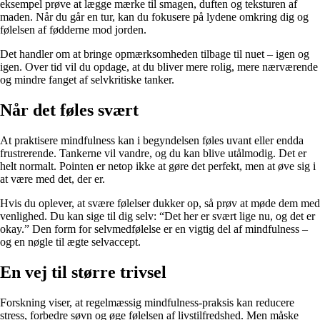
eksempel prøve at lægge mærke til smagen, duften og teksturen af
maden. Når du går en tur, kan du fokusere på lydene omkring dig og
følelsen af fødderne mod jorden.
Det handler om at bringe opmærksomheden tilbage til nuet – igen og
igen. Over tid vil du opdage, at du bliver mere rolig, mere nærværende
og mindre fanget af selvkritiske tanker.
Når det føles svært
At praktisere mindfulness kan i begyndelsen føles uvant eller endda
frustrerende. Tankerne vil vandre, og du kan blive utålmodig. Det er
helt normalt. Pointen er netop ikke at gøre det perfekt, men at øve sig i
at være med det, der er.
Hvis du oplever, at svære følelser dukker op, så prøv at møde dem med
venlighed. Du kan sige til dig selv: “Det her er svært lige nu, og det er
okay.” Den form for selvmedfølelse er en vigtig del af mindfulness –
og en nøgle til ægte selvaccept.
En vej til større trivsel
Forskning viser, at regelmæssig mindfulness-praksis kan reducere
stress, forbedre søvn og øge følelsen af livstilfredshed. Men måske