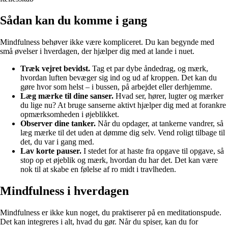
Sådan kan du komme i gang
Mindfulness behøver ikke være kompliceret. Du kan begynde med
små øvelser i hverdagen, der hjælper dig med at lande i nuet.
Træk vejret bevidst.
Tag et par dybe åndedrag, og mærk,
hvordan luften bevæger sig ind og ud af kroppen. Det kan du
gøre hvor som helst – i bussen, på arbejdet eller derhjemme.
Læg mærke til dine sanser.
Hvad ser, hører, lugter og mærker
du lige nu? At bruge sanserne aktivt hjælper dig med at forankre
opmærksomheden i øjeblikket.
Observer dine tanker.
Når du opdager, at tankerne vandrer, så
læg mærke til det uden at dømme dig selv. Vend roligt tilbage til
det, du var i gang med.
Lav korte pauser.
I stedet for at haste fra opgave til opgave, så
stop op et øjeblik og mærk, hvordan du har det. Det kan være
nok til at skabe en følelse af ro midt i travlheden.
Mindfulness i hverdagen
Mindfulness er ikke kun noget, du praktiserer på en meditationspude.
Det kan integreres i alt, hvad du gør. Når du spiser, kan du for