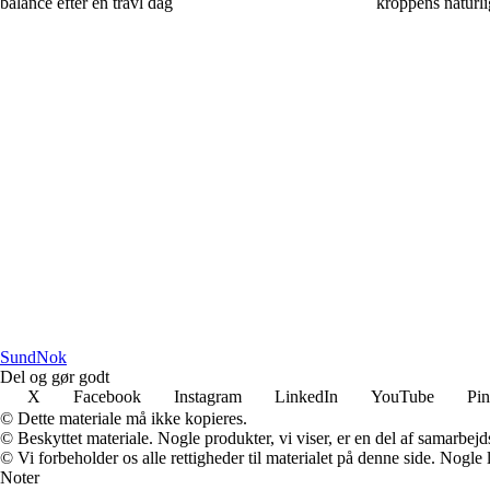
balance efter en travl dag
kroppens naturli
SundNok
Del og gør godt
X
Facebook
Instagram
LinkedIn
YouTube
Pin
© Dette materiale må ikke kopieres.
© Beskyttet materiale. Nogle produkter, vi viser, er en del af samarbejd
© Vi forbeholder os alle rettigheder til materialet på denne side. Nogle
Noter