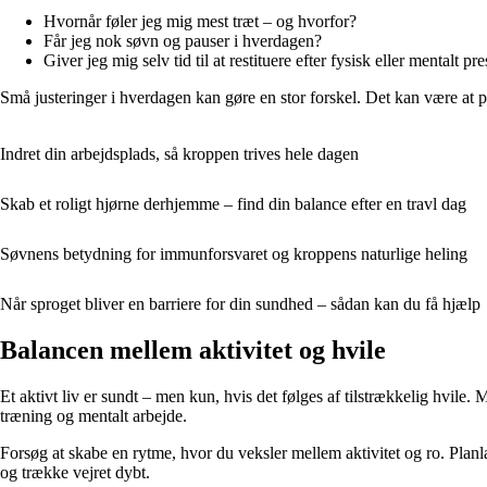
Hvornår føler jeg mig mest træt – og hvorfor?
Får jeg nok søvn og pauser i hverdagen?
Giver jeg mig selv tid til at restituere efter fysisk eller mentalt pre
Små justeringer i hverdagen kan gøre en stor forskel. Det kan være at pri
Indret din arbejdsplads, så kroppen trives hele dagen
Skab et roligt hjørne derhjemme – find din balance efter en travl dag
Søvnens betydning for immunforsvaret og kroppens naturlige heling
Når sproget bliver en barriere for din sundhed – sådan kan du få hjælp
Balancen mellem aktivitet og hvile
Et aktivt liv er sundt – men kun, hvis det følges af tilstrækkelig hvile.
træning og mentalt arbejde.
Forsøg at skabe en rytme, hvor du veksler mellem aktivitet og ro. Planlæg
og trække vejret dybt.