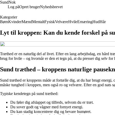
SundNok
Log på
Opret bruger
Nyhedsbrevet
Kategorier
Børn
Kvinder
Mænd
Mentalt
Fysisk
Velvære
Hvile
Ernæring
Hud
Hår
Lyt til kroppen: Kan du kende forskel på s
Træthed er en naturlig del af livet. Efter en lang arbejdsdag, en hård t
brug for hvile – og hvornår er den et tegn på, at du presser dig selv f
Sund træthed – kroppens naturlige pausek
Sund træthed er kroppens måde at fortælle dig, at du har brugt energi, og
måske tunghed i kroppen, men også ro og velvære. Efter en god nats søv
Typiske kendetegn på sund træthed:
Du føler dig afslappet og tilfreds, selvom du er træt.
Du sover godt og vågner med fornyet energi.
Du kan stadig koncentrere dig og bevare humøret.