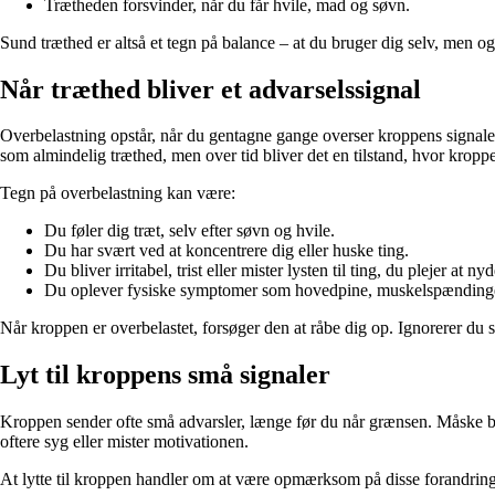
Trætheden forsvinder, når du får hvile, mad og søvn.
Sund træthed er altså et tegn på balance – at du bruger dig selv, men 
Når træthed bliver et advarselssignal
Overbelastning opstår, når du gentagne gange overser kroppens signaler. 
som almindelig træthed, men over tid bliver det en tilstand, hvor kropp
Tegn på overbelastning kan være:
Du føler dig træt, selv efter søvn og hvile.
Du har svært ved at koncentrere dig eller huske ting.
Du bliver irritabel, trist eller mister lysten til ting, du plejer at nyd
Du oplever fysiske symptomer som hovedpine, muskelspændinger
Når kroppen er overbelastet, forsøger den at råbe dig op. Ignorerer du s
Lyt til kroppens små signaler
Kroppen sender ofte små advarsler, længe før du når grænsen. Måske begy
oftere syg eller mister motivationen.
At lytte til kroppen handler om at være opmærksom på disse forandringe