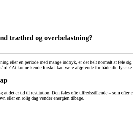
und træthed og overbelastning?
ræning eller en periode med mange indtryk, er det helt normalt at føle s
or hårdt? At kunne kende forskel kan være afgørende for både din fysisk
nap
 at det er tid til restitution. Den føles ofte tilfredsstillende – som ef
n eller en rolig dag vender energien tilbage.