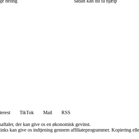
ge heling
sådan kan du få hjælp
terest
TikTok
Mail
RSS
saftaler, der kan give os en økonomisk gevinst.
 links kan give os indtjening gennem affiliateprogrammer. Kopiering elle