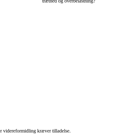
træthed og overbelastning?
r videreformidling kræver tilladelse.