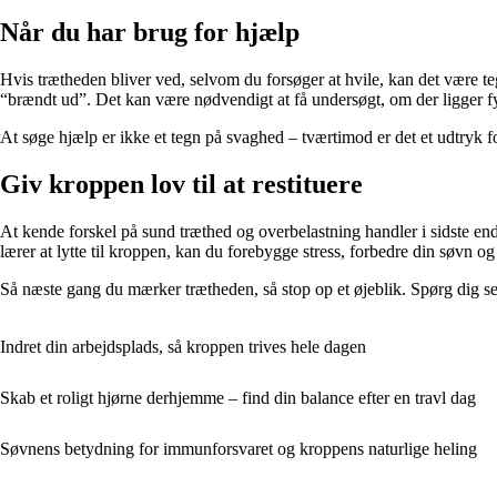
Når du har brug for hjælp
Hvis trætheden bliver ved, selvom du forsøger at hvile, kan det være te
“brændt ud”. Det kan være nødvendigt at få undersøgt, om der ligger fy
At søge hjælp er ikke et tegn på svaghed – tværtimod er det et udtryk for
Giv kroppen lov til at restituere
At kende forskel på sund træthed og overbelastning handler i sidste end
lærer at lytte til kroppen, kan du forebygge stress, forbedre din søvn 
Så næste gang du mærker trætheden, så stop op et øjeblik. Spørg dig sel
Indret din arbejdsplads, så kroppen trives hele dagen
Skab et roligt hjørne derhjemme – find din balance efter en travl dag
Søvnens betydning for immunforsvaret og kroppens naturlige heling