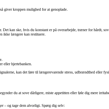
også giver kroppen mulighed for at genoplade.
Det kan ske, hvis du konstant er på overarbejde, træner for hårdt, sover
en ikke længere kan restituere.
e.
 eller hjertebanken.
ignalerne, kan det føre til længerevarende stress, udbrændthed eller fys
nder du at sove dårligere, miste appetitten eller føle dig mere irritabe
r – og tage dem alvorligt. Spørg dig selv: