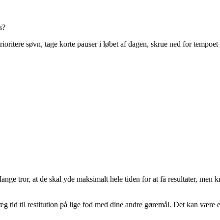
s?
oritere søvn, tage korte pauser i løbet af dagen, skrue ned for tempoet i 
 Mange tror, at de skal yde maksimalt hele tiden for at få resultater, men
 tid til restitution på lige fod med dine andre gøremål. Det kan være en 