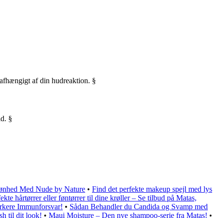
afhængigt af din hudreaktion. §
d. §
ønhed Med Nude by Nature
•
Find det perfekte makeup spejl med lys
ekte hårtørrer eller føntørrer til dine krøller – Se tilbud på Matas,
rkere Immunforsvar!
•
Sådan Behandler du Candida og Svamp med
h til dit look!
•
Maui Moisture – Den nye shampoo-serie fra Matas!
•