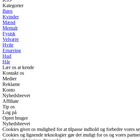
Kategorier
Børn
Kvinder
Mænd
Mentalt
Fysisk
Velvære
Hvile
Ernæring
Hud
Hår
Lær os at kende
Kontakt os
Medier
Reklame
Konto
Nyhedsbrevet
Affiliate
Tip os
Log på
Opret bruger
Nyhedsbrevet
Cookies giver os mulighed for at tilpasse indhold og forbedre vores s
Cookies og lignende teknologier gør det muligt for os og vores partner