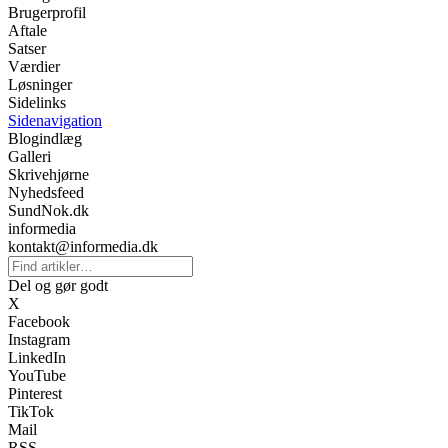
Brugerprofil
Aftale
Satser
Værdier
Løsninger
Sidelinks
Sidenavigation
Blogindlæg
Galleri
Skrivehjørne
Nyhedsfeed
SundNok.dk
informedia
kontakt@informedia.dk
Del og gør godt
X
Facebook
Instagram
LinkedIn
YouTube
Pinterest
TikTok
Mail
RSS