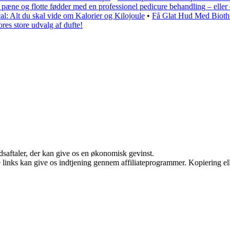
 pæne og flotte fødder med en professionel pedicure behandling – elle
l: Alt du skal vide om Kalorier og Kilojoule
•
Få Glat Hud Med Bioth
res store udvalg af dufte!
jdsaftaler, der kan give os en økonomisk gevinst.
le links kan give os indtjening gennem affiliateprogrammer. Kopiering ell