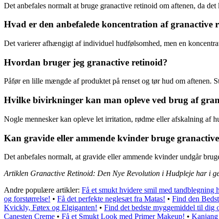
Det anbefales normalt at bruge granactive retinoid om aftenen, da det
Hvad er den anbefalede koncentration af granactive r
Det varierer afhængigt af individuel hudfølsomhed, men en koncentrati
Hvordan bruger jeg granactive retinoid?
Påfør en lille mængde af produktet på renset og tør hud om aftenen. 
Hvilke bivirkninger kan man opleve ved brug af gran
Nogle mennesker kan opleve let irritation, rødme eller afskalning af h
Kan gravide eller ammende kvinder bruge granactive
Det anbefales normalt, at gravide eller ammende kvinder undgår brugen
Artiklen Granactive Retinoid: Den Nye Revolution i Hudpleje har i g
Andre populære artikler:
Få et smukt hvidere smil med tandblegning 
og forstørrelse!
•
Få det perfekte neglesæt fra Matas!
•
Find den Bedst
Kvickly, Føtex og Elgiganten!
•
Find det bedste myggemiddel til dig 
Canesten Creme
•
Få et Smukt Look med Primer Makeup!
•
Kanjang 