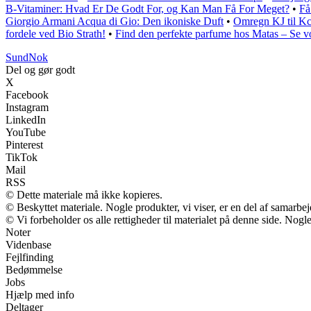
B-Vitaminer: Hvad Er De Godt For, og Kan Man Få For Meget?
•
Få
Giorgio Armani Acqua di Gio: Den ikoniske Duft
•
Omregn KJ til Kca
fordele ved Bio Strath!
•
Find den perfekte parfume hos Matas – Se vo
SundNok
Del og gør godt
X
Facebook
Instagram
LinkedIn
YouTube
Pinterest
TikTok
Mail
RSS
© Dette materiale må ikke kopieres.
© Beskyttet materiale. Nogle produkter, vi viser, er en del af samarbe
© Vi forbeholder os alle rettigheder til materialet på denne side. Nog
Noter
Videnbase
Fejlfinding
Bedømmelse
Jobs
Hjælp med info
Deltager