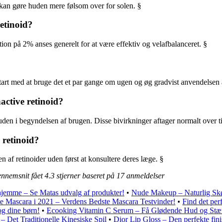
 kan gøre huden mere følsom over for solen. §
etinoid?
on på 2% anses generelt for at være effektiv og velafbalanceret. §
Start med at bruge det et par gange om ugen og øg gradvist anvendelsen 
active retinoid?
uden i begyndelsen af brugen. Disse bivirkninger aftager normalt over ti
 retinoid?
 af retinoider uden først at konsultere deres læge. §
ennemsnit fået
4.3
stjerner baseret på
17
anmeldelser
hjemme – Se Matas udvalg af produkter!
•
Nude Makeup – Naturlig Sk
e Mascara i 2021 – Verdens Bedste Mascara Testvinder!
•
Find det perf
og dine børn!
•
Ecooking Vitamin C Serum – Få Glødende Hud og Stæ
– Det Traditionelle Kinesiske Spil
•
Dior Lip Gloss – Den perfekte finis