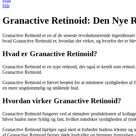
Hud
Hår
Granactive Retinoid: Den Nye R
Granactive Retinoid er en af de seneste revolutionerende ingredienser i
hvad Granactive Retinoid er, hvordan det virker, og hvorfor det er ble
Hvad er Granactive Retinoid?
Granactive Retinoid er en type retinoid, der også er kendt som retinol.
Granactive Retinoid.
Granactive Retinoid er blevet berømt for at minimere synligheden af fi
en mere ungdommelig og strålende hud.
Hvordan virker Granactive Retinoid?
Granactive Retinoid fungerer ved at stimulere produktionen af ​​kollage
bliver huden mere fyldig og fast, hvilket mindsker synligheden af ​​rynke
Granactive Retinoid hjælper også med at forbedre hudens tekstur og u
af Granactive Retinoid fjerner døde hudceller og fremmer fornyelsen af