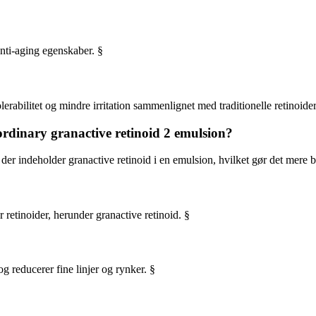
anti-aging egenskaber. §
lerabilitet og mindre irritation sammenlignet med traditionelle retinoider
ordinary granactive retinoid 2 emulsion?
er indeholder granactive retinoid i en emulsion, hvilket gør det mere beh
 retinoider, herunder granactive retinoid. §
 reducerer fine linjer og rynker. §