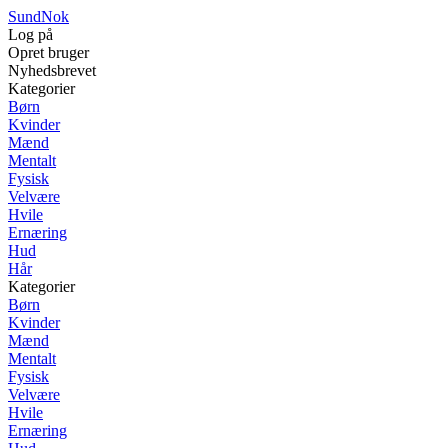
SundNok
Log på
Opret bruger
Nyhedsbrevet
Kategorier
Børn
Kvinder
Mænd
Mentalt
Fysisk
Velvære
Hvile
Ernæring
Hud
Hår
Kategorier
Børn
Kvinder
Mænd
Mentalt
Fysisk
Velvære
Hvile
Ernæring