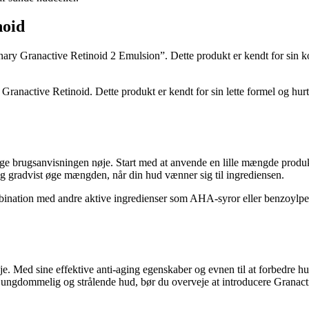
noid
ary Granactive Retinoid 2 Emulsion”. Dette produkt er kendt for sin kon
ranactive Retinoid. Dette produkt er kendt for sin lette formel og hurt
lge brugsanvisningen nøje. Start med at anvende en lille mængde produk
og gradvist øge mængden, når din hud vænner sig til ingrediensen.
ination med andre aktive ingredienser som AHA-syror eller benzoylperoxi
e. Med sine effektive anti-aging egenskaber og evnen til at forbedre hud
 ungdommelig og strålende hud, bør du overveje at introducere Granacti