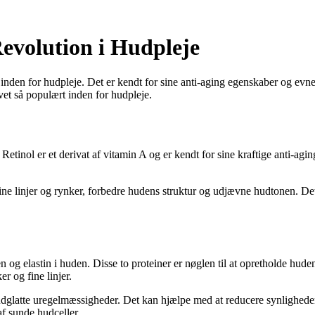
evolution i Hudpleje
nden for hudpleje. Det er kendt for sine anti-aging egenskaber og evnen 
vet så populært inden for hudpleje.
 Retinol er et derivat af vitamin A og er kendt for sine kraftige anti-ag
ne linjer og rynker, forbedre hudens struktur og udjævne hudtonen. Det v
n og elastin i huden. Disse to proteiner er nøglen til at opretholde hude
r og fine linjer.
dglatte uregelmæssigheder. Det kan hjælpe med at reducere synligheden 
 ​​sunde hudceller.