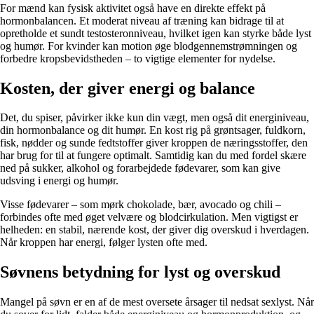
For mænd kan fysisk aktivitet også have en direkte effekt på
hormonbalancen. Et moderat niveau af træning kan bidrage til at
opretholde et sundt testosteronniveau, hvilket igen kan styrke både lyst
og humør. For kvinder kan motion øge blodgennemstrømningen og
forbedre kropsbevidstheden – to vigtige elementer for nydelse.
Kosten, der giver energi og balance
Det, du spiser, påvirker ikke kun din vægt, men også dit energiniveau,
din hormonbalance og dit humør. En kost rig på grøntsager, fuldkorn,
fisk, nødder og sunde fedtstoffer giver kroppen de næringsstoffer, den
har brug for til at fungere optimalt. Samtidig kan du med fordel skære
ned på sukker, alkohol og forarbejdede fødevarer, som kan give
udsving i energi og humør.
Visse fødevarer – som mørk chokolade, bær, avocado og chili –
forbindes ofte med øget velvære og blodcirkulation. Men vigtigst er
helheden: en stabil, nærende kost, der giver dig overskud i hverdagen.
Når kroppen har energi, følger lysten ofte med.
Søvnens betydning for lyst og overskud
Mangel på søvn er en af de mest oversete årsager til nedsat sexlyst. Når