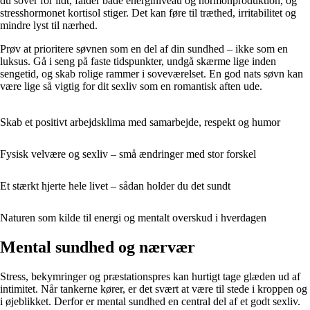
du sover for lidt, falder både energiniveau og hormonproduktion, og
stresshormonet kortisol stiger. Det kan føre til træthed, irritabilitet og
mindre lyst til nærhed.
Prøv at prioritere søvnen som en del af din sundhed – ikke som en
luksus. Gå i seng på faste tidspunkter, undgå skærme lige inden
sengetid, og skab rolige rammer i soveværelset. En god nats søvn kan
være lige så vigtig for dit sexliv som en romantisk aften ude.
Skab et positivt arbejdsklima med samarbejde, respekt og humor
Fysisk velvære og sexliv – små ændringer med stor forskel
Et stærkt hjerte hele livet – sådan holder du det sundt
Naturen som kilde til energi og mentalt overskud i hverdagen
Mental sundhed og nærvær
Stress, bekymringer og præstationspres kan hurtigt tage glæden ud af
intimitet. Når tankerne kører, er det svært at være til stede i kroppen og
i øjeblikket. Derfor er mental sundhed en central del af et godt sexliv.