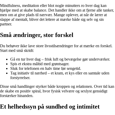
Mindfulness, meditation eller blot nogle minutters ro hver dag kan
hjælpe med at skabe balance. Det handler ikke om at fjerne alle tanker,
men om at give plads til nærvær. Mange oplever, at når de lærer at
slappe af mentalt, bliver det lettere at mærke både sig selv og sin
partner.
Små ændringer, stor forskel
Du behøver ikke lave store livsstilsændringer for at mærke en forskel.
Start med små skridt:
Gå en tur hver dag – frisk luft og bevægelse gør underværker.
Spis et ekstra måltid med grøntsager.
Sluk for telefonen en halv time før sengetid.
Tag initiativ til nærhed – et kram, et kys eller en samtale uden
forstyrrelser.
Disse små handlinger styrker både kroppen og relationen. Over tid kan
de skabe en positiv spiral, hvor fysisk velvære og sexlyst gensidigt
forstærker hinanden.
Et helhedssyn på sundhed og intimitet