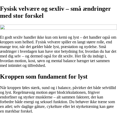
Fysisk velvære og sexliv – små ændringer
med stor forskel
Et godt sexliv handler ikke kun om kemi og lyst – det handler også om
kroppen som helhed. Fysisk velvære spiller en langt større rolle, end
mange tror, når det gælder både lyst, præstation og nydelse. Små
ændringer i hverdagen kan have stor betydning for, hvordan du har det
med dig selv – og dermed også for dit sexliv. Her får du indsigt i,
hvordan motion, kost, søvn og mental balance hænger tæt sammen
med intimitet og tilfredshed.
Kroppen som fundament for lyst
Når kroppen føles stærk, sund og i balance, påvirker det både selvtillid
og lyst. Regelmæssig motion øger blodcirkulationen, frigiver
endorfiner og styrker musklerne – alt sammen faktorer, der kan
forbedre både energi og seksuel funktion. Du behøver ikke træne som
en atlet; selv daglige gåture, cykelture eller let styrketræning kan gøre
en mærkbar forskel.