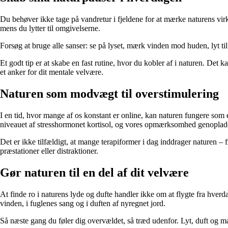
Du behøver ikke tage på vandretur i fjeldene for at mærke naturens virk
mens du lytter til omgivelserne.
Forsøg at bruge alle sanser: se på lyset, mærk vinden mod huden, lyt til
Et godt tip er at skabe en fast rutine, hvor du kobler af i naturen. Det k
et anker for dit mentale velvære.
Naturen som modvægt til overstimulering
I en tid, hvor mange af os konstant er online, kan naturen fungere som
niveauet af stresshormonet kortisol, og vores opmærksomhed genoplad
Det er ikke tilfældigt, at mange terapiformer i dag inddrager naturen – 
præstationer eller distraktioner.
Gør naturen til en del af dit velvære
At finde ro i naturens lyde og dufte handler ikke om at flygte fra hver
vinden, i fuglenes sang og i duften af nyregnet jord.
Så næste gang du føler dig overvældet, så træd udenfor. Lyt, duft og m