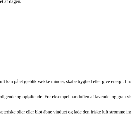
bet af dagen.
t kan på et øjeblik vække minder, skabe tryghed eller give energi. I na
oligende og opløftende. For eksempel har duften af lavendel og gran vis
 æteriske olier eller blot åbne vinduet og lade den friske luft strømme 