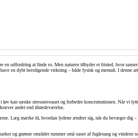
en udfordring at finde ro. Men naturen tilbyder et fristed, hvor sanserne
ave en dybt beroligende virkning – både fysisk og mentalt. I denne art
 i løv kan sænke stressniveauet og forbedre koncentrationen. Når vi lytter
 kræver andet end tilstedeværelse.
 ørerne. Læg mærke til, hvordan lydene ændrer sig, når du bevæger dig –
 parker og grønne områder rummer små oaser af fuglesang og vindens su