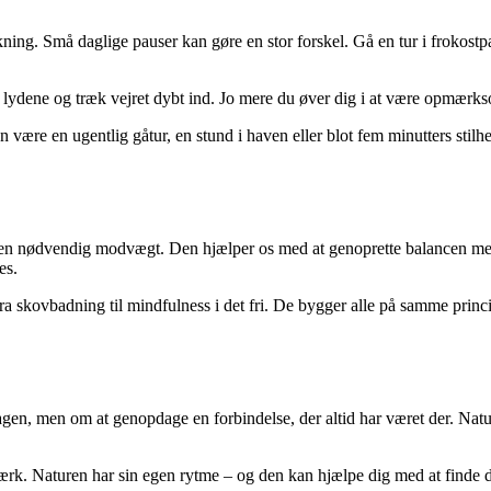
ning. Små daglige pauser kan gøre en stor forskel. Gå en tur i frokostp
 lydene og træk vejret dybt ind. Jo mere du øver dig i at være opmærksom,
an være en ugentlig gåtur, en stund i haven eller blot fem minutters stilh
 en nødvendig modvægt. Den hjælper os med at genoprette balancen melle
es.
fra skovbadning til mindfulness i det fri. De bygger alle på samme princi
dagen, men om at genopdage en forbindelse, der altid har været der. Natu
ærk. Naturen har sin egen rytme – og den kan hjælpe dig med at finde d