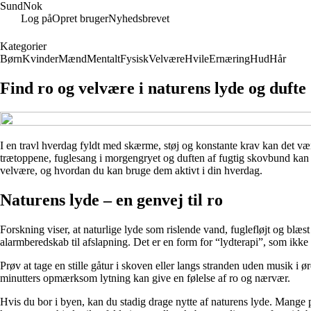
SundNok
Log på
Opret bruger
Nyhedsbrevet
Kategorier
Børn
Kvinder
Mænd
Mentalt
Fysisk
Velvære
Hvile
Ernæring
Hud
Hår
Find ro og velvære i naturens lyde og dufte
I en travl hverdag fyldt med skærme, støj og konstante krav kan det være 
trætoppene, fuglesang i morgengryet og duften af fugtig skovbund kan h
velvære, og hvordan du kan bruge dem aktivt i din hverdag.
Naturens lyde – en genvej til ro
Forskning viser, at naturlige lyde som rislende vand, fuglefløjt og blæst
alarmberedskab til afslapning. Det er en form for “lydterapi”, som ikke
Prøv at tage en stille gåtur i skoven eller langs stranden uden musik i
minutters opmærksom lytning kan give en følelse af ro og nærvær.
Hvis du bor i byen, kan du stadig drage nytte af naturens lyde. Mange