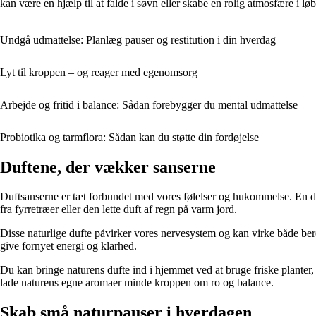
kan være en hjælp til at falde i søvn eller skabe en rolig atmosfære i lø
Undgå udmattelse: Planlæg pauser og restitution i din hverdag
Lyt til kroppen – og reager med egenomsorg
Arbejde og fritid i balance: Sådan forebygger du mental udmattelse
Probiotika og tarmflora: Sådan kan du støtte din fordøjelse
Duftene, der vækker sanserne
Duftsanserne er tæt forbundet med vores følelser og hukommelse. En duf
fra fyrretræer eller den lette duft af regn på varm jord.
Disse naturlige dufte påvirker vores nervesystem og kan virke både ber
give fornyet energi og klarhed.
Du kan bringe naturens dufte ind i hjemmet ved at bruge friske planter,
lade naturens egne aromaer minde kroppen om ro og balance.
Skab små naturpauser i hverdagen