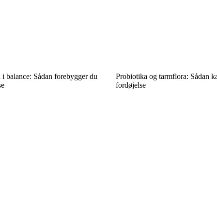
d i balance: Sådan forebygger du
Probiotika og tarmflora: Sådan ka
se
fordøjelse