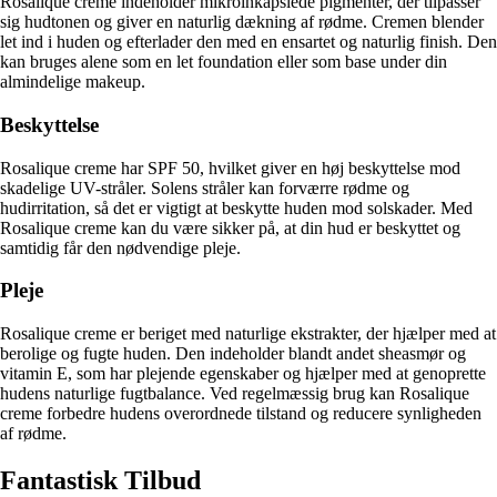
Rosalique creme indeholder mikroinkapslede pigmenter, der tilpasser
sig hudtonen og giver en naturlig dækning af rødme. Cremen blender
let ind i huden og efterlader den med en ensartet og naturlig finish. Den
kan bruges alene som en let foundation eller som base under din
almindelige makeup.
Beskyttelse
Rosalique creme har SPF 50, hvilket giver en høj beskyttelse mod
skadelige UV-stråler. Solens stråler kan forværre rødme og
hudirritation, så det er vigtigt at beskytte huden mod solskader. Med
Rosalique creme kan du være sikker på, at din hud er beskyttet og
samtidig får den nødvendige pleje.
Pleje
Rosalique creme er beriget med naturlige ekstrakter, der hjælper med at
berolige og fugte huden. Den indeholder blandt andet sheasmør og
vitamin E, som har plejende egenskaber og hjælper med at genoprette
hudens naturlige fugtbalance. Ved regelmæssig brug kan Rosalique
creme forbedre hudens overordnede tilstand og reducere synligheden
af rødme.
Fantastisk Tilbud