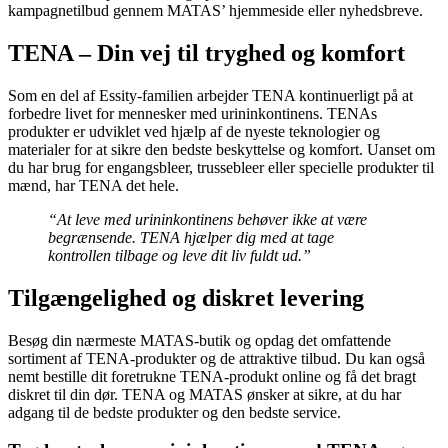
kampagnetilbud gennem MATAS’ hjemmeside eller nyhedsbreve.
TENA – Din vej til tryghed og komfort
Som en del af Essity-familien arbejder TENA kontinuerligt på at
forbedre livet for mennesker med urininkontinens. TENAs
produkter er udviklet ved hjælp af de nyeste teknologier og
materialer for at sikre den bedste beskyttelse og komfort. Uanset om
du har brug for engangsbleer, trussebleer eller specielle produkter til
mænd, har TENA det hele.
“At leve med urininkontinens behøver ikke at være
begrænsende. TENA hjælper dig med at tage
kontrollen tilbage og leve dit liv fuldt ud.”
Tilgængelighed og diskret levering
Besøg din nærmeste MATAS-butik og opdag det omfattende
sortiment af TENA-produkter og de attraktive tilbud. Du kan også
nemt bestille dit foretrukne TENA-produkt online og få det bragt
diskret til din dør. TENA og MATAS ønsker at sikre, at du har
adgang til de bedste produkter og den bedste service.