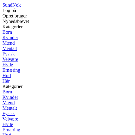
SundNok
Log på
Opret bruger
Nyhedsbrevet
Kategorier
Børn
Kvinder
Mænd
Mentalt
Fysisk
Velvære
Hvile
Ernæring
Hud
Hår
Kategorier
Børn
Kvinder
Mænd
Mentalt
Fysisk
Velvære
Hvile
Ernæring