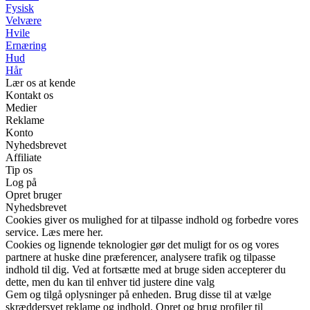
Fysisk
Velvære
Hvile
Ernæring
Hud
Hår
Lær os at kende
Kontakt os
Medier
Reklame
Konto
Nyhedsbrevet
Affiliate
Tip os
Log på
Opret bruger
Nyhedsbrevet
Cookies giver os mulighed for at tilpasse indhold og forbedre vores
service. Læs mere her.
Cookies og lignende teknologier gør det muligt for os og vores
partnere at huske dine præferencer, analysere trafik og tilpasse
indhold til dig. Ved at fortsætte med at bruge siden accepterer du
dette, men du kan til enhver tid justere dine valg
Gem og tilgå oplysninger på enheden. Brug disse til at vælge
skræddersyet reklame og indhold. Opret og brug profiler til