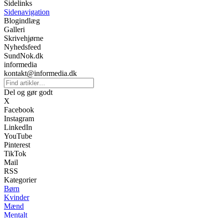
Sidelinks
Sidenavigation
Blogindlæg
Galleri
Skrivehjørne
Nyhedsfeed
SundNok.dk
informedia
kontakt@informedia.dk
Del og gør godt
X
Facebook
Instagram
LinkedIn
YouTube
Pinterest
TikTok
Mail
RSS
Kategorier
Børn
Kvinder
Mænd
Mentalt