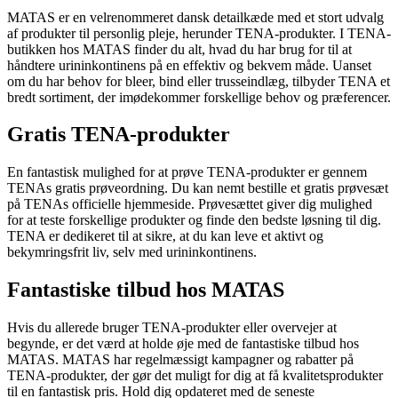
MATAS er en velrenommeret dansk detailkæde med et stort udvalg
af produkter til personlig pleje, herunder TENA-produkter. I TENA-
butikken hos MATAS finder du alt, hvad du har brug for til at
håndtere urininkontinens på en effektiv og bekvem måde. Uanset
om du har behov for bleer, bind eller trusseindlæg, tilbyder TENA et
bredt sortiment, der imødekommer forskellige behov og præferencer.
Gratis TENA-produkter
En fantastisk mulighed for at prøve TENA-produkter er gennem
TENAs gratis prøveordning. Du kan nemt bestille et gratis prøvesæt
på TENAs officielle hjemmeside. Prøvesættet giver dig mulighed
for at teste forskellige produkter og finde den bedste løsning til dig.
TENA er dedikeret til at sikre, at du kan leve et aktivt og
bekymringsfrit liv, selv med urininkontinens.
Fantastiske tilbud hos MATAS
Hvis du allerede bruger TENA-produkter eller overvejer at
begynde, er det værd at holde øje med de fantastiske tilbud hos
MATAS. MATAS har regelmæssigt kampagner og rabatter på
TENA-produkter, der gør det muligt for dig at få kvalitetsprodukter
til en fantastisk pris. Hold dig opdateret med de seneste