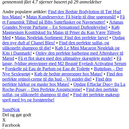
gennemsnit fået
4.7
stjerner baseret på
29
anmeldelser
Andre populære artikler:
Find den Bedste Bodylotion til Tør Hud
hos Matas!
•
Matas Kundeservice: Få hjælp til dine spørgsmål!
•
Få
et Fantastisk Tilbud på Bibs Sutteflasker og Navnesutter!
•
Arianas
Grandes Nyeste Parfume – En Sensationel Duftoplevelse!
•
Køb
Magnesium Kosttilskud fra Matas til Priser du Kan Være Tilfreds
Med
•
Matas Neglelak-Sortiment: Find den perfekte farve!
•
Opdag
den nye duft af Chanel Bleu!
•
Find den perfekte sulfat- og
silikonefri shampoo til dig!
•
Køb Le Mini Macaron Neglelak og
Kits i Danmark!
•
Oplev den perfekte barbering med Aftershave til
Mænd
•
Få et flot skæg med den ultimative skægpleje guide!
•
Få
lange, fyldige øjenvipper med M2 Beauté Eyelash Activating Serum
•
Forskelle på Eau de Parfum og Eau de Toilette
•
Buttplugs – Det
Nye Sexlegetøj
•
Køb de bedste ørepropper hos Matas!
•
Find den
perfekte retinol-creme til din hud – Vi guider dig!
•
Find den
perfekte hårkur og maske hos Matas!
•
Opdag Effaclar Duo+ fra La
Roche-Posay – Den Perfekte Ansigtscreme!
•
Find den perfekte
sulfat- og silikonefri shampoo til dig!
•
Find det perfekte makeup
spejl med lys og forstørrelse!
SundNok
Del og gør godt
X
Facebook