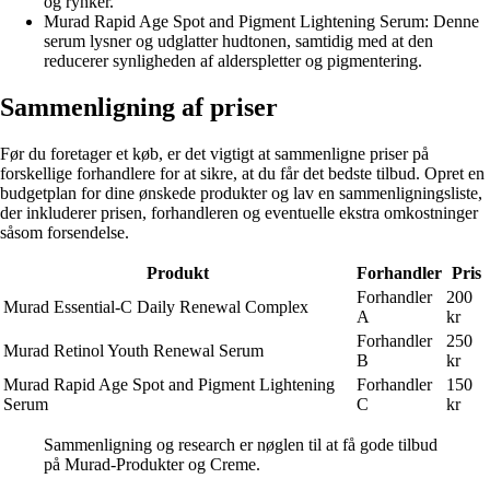
og rynker.
Murad Rapid Age Spot and Pigment Lightening Serum: Denne
serum lysner og udglatter hudtonen, samtidig med at den
reducerer synligheden af alderspletter og pigmentering.
Sammenligning af priser
Før du foretager et køb, er det vigtigt at sammenligne priser på
forskellige forhandlere for at sikre, at du får det bedste tilbud. Opret en
budgetplan for dine ønskede produkter og lav en sammenligningsliste,
der inkluderer prisen, forhandleren og eventuelle ekstra omkostninger
såsom forsendelse.
Produkt
Forhandler
Pris
Forhandler
200
Murad Essential-C Daily Renewal Complex
A
kr
Forhandler
250
Murad Retinol Youth Renewal Serum
B
kr
Murad Rapid Age Spot and Pigment Lightening
Forhandler
150
Serum
C
kr
Sammenligning og research er nøglen til at få gode tilbud
på Murad-Produkter og Creme.