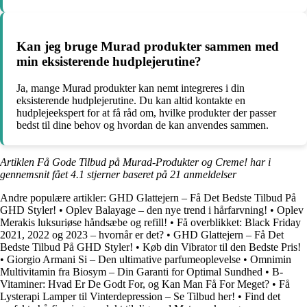
Kan jeg bruge Murad produkter sammen med
min eksisterende hudplejerutine?
Ja, mange Murad produkter kan nemt integreres i din
eksisterende hudplejerutine. Du kan altid kontakte en
hudplejeekspert for at få råd om, hvilke produkter der passer
bedst til dine behov og hvordan de kan anvendes sammen.
Artiklen Få Gode Tilbud på Murad-Produkter og Creme! har i
gennemsnit fået
4.1
stjerner baseret på
21
anmeldelser
Andre populære artikler:
GHD Glattejern – Få Det Bedste Tilbud På
GHD Styler!
•
Oplev Balayage – den nye trend i hårfarvning!
•
Oplev
Merakis luksuriøse håndsæbe og refill!
•
Få overblikket: Black Friday
2021, 2022 og 2023 – hvornår er det?
•
GHD Glattejern – Få Det
Bedste Tilbud På GHD Styler!
•
Køb din Vibrator til den Bedste Pris!
•
Giorgio Armani Si – Den ultimative parfumeoplevelse
•
Omnimin
Multivitamin fra Biosym – Din Garanti for Optimal Sundhed
•
B-
Vitaminer: Hvad Er De Godt For, og Kan Man Få For Meget?
•
Få
Lysterapi Lamper til Vinterdepression – Se Tilbud her!
•
Find det