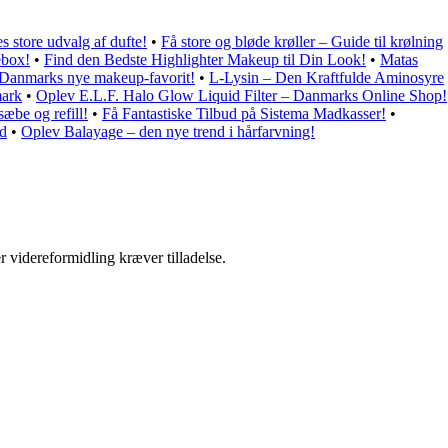
 store udvalg af dufte!
•
Få store og bløde krøller – Guide til krølning
ebox!
•
Find den Bedste Highlighter Makeup til Din Look!
•
Matas
Danmarks nye makeup-favorit!
•
L-Lysin – Den Kraftfulde Aminosyre
mark
•
Oplev E.L.F. Halo Glow Liquid Filter – Danmarks Online Shop!
æbe og refill!
•
Få Fantastiske Tilbud på Sistema Madkasser!
•
nd
•
Oplev Balayage – den nye trend i hårfarvning!
r videreformidling kræver tilladelse.