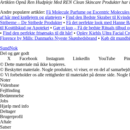
Artiklen Opnå Ren Hudpleje Med REN Clean Skincare Produkter har i
Andre populære artikler:
Få Molecule Parfume og Escentric Molecules t
af hår med krøllejern og glattejern
•
Find den Bedste Skraber til Kvind
Striberne – De Stribede Produkter
•
Få det perfekte look med Hanne B
til Kosttilskud og Apoteket
•
Gør et kup – Få de bedste Rituals tilbud o
•
Find den perfekte frisørsaks til dit hår!
•
Oplev Kiehls Ultra Facial Cr
Florence by Mills: Danmarks Nyeste Skønhedsbrand
•
Køb dit mundbi
SundNok
Del og gør godt
X
Facebook
Instagram
LinkedIn
YouTube
Pin
© Dette materiale må ikke kopieres.
© Beskyttet materiale. Nogle produkter, vi viser, er en del af samarbejd
© Vi forbeholder os alle rettigheder til materialet på denne side. Nogle
Noter
Videnbase
Fejlfinding
Bedømmelse
Jobs
Hjælp med info
Deltager
Brugerprofil
Aftale
Satser