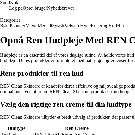
SundNok
Log på
Opret bruger
Nyhedsbrevet
Kategorier
Børn
Kvinder
Mænd
Mentalt
Fysisk
Velvære
Hvile
Ernæring
Hud
Hår
Opnå Ren Hudpleje Med REN Cl
Hudpleje er en essentiel del af vores daglige rutine. At holde vores hu
hudpleje. Deres produkter er formuleret med naturlige ingredienser for a
Rene produkter til ren hud
REN Clean Skincare er kendt for deres effektive og miljøvenlige produkte
normal hud. Ved at bruge REN Clean Skincare produkter kan du opnå e
Vælg den rigtige ren creme til din hudtype
REN Clean Skincare tilbyder et bredt udvalg af produkter, der passer til
Hudtype
Ren Creme
Tør hud
REN Ultra Moisture Day Cream