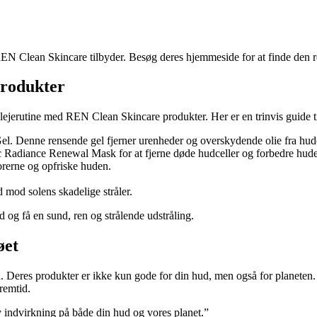
N Clean Skincare tilbyder. Besøg deres hjemmeside for at finde den ren
produkter
lejerutine med REN Clean Skincare produkter. Her er en trinvis guide til
 Denne rensende gel fjerner urenheder og overskydende olie fra hud
Radiance Renewal Mask for at fjerne døde hudceller og forbedre huden
rerne og opfriske huden.
 mod solens skadelige stråler.
 og få en sund, ren og strålende udstråling.
øet
d. Deres produkter er ikke kun gode for din hud, men også for planet
remtid.
v indvirkning på både din hud og vores planet.”