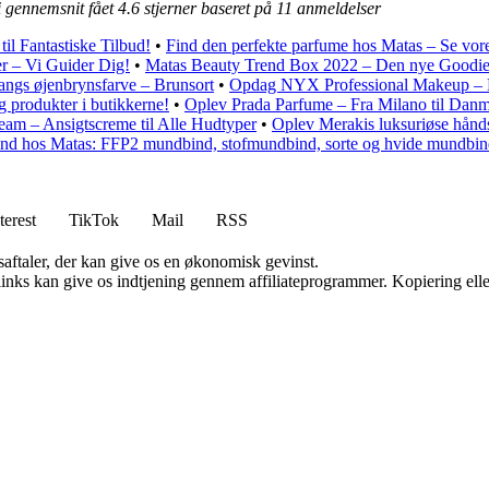
 gennemsnit fået
4.6
stjerner baseret på
11
anmeldelser
il Fantastiske Tilbud!
•
Find den perfekte parfume hos Matas – Se vores
er – Vi Guider Dig!
•
Matas Beauty Trend Box 2022 – Den nye Goodi
angs øjenbrynsfarve – Brunsort
•
Opdag NYX Professional Makeup – 
g produkter i butikkerne!
•
Oplev Prada Parfume – Fra Milano til Dan
eam – Ansigtscreme til Alle Hudtyper
•
Oplev Merakis luksuriøse hånds
nd hos Matas: FFP2 mundbind, stofmundbind, sorte og hvide mundbi
terest
TikTok
Mail
RSS
saftaler, der kan give os en økonomisk gevinst.
 links kan give os indtjening gennem affiliateprogrammer. Kopiering elle