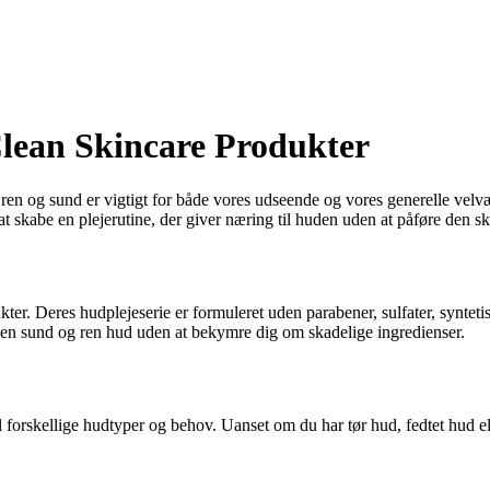
ean Skincare Produkter
d ren og sund er vigtigt for både vores udseende og vores generelle vel
t skabe en plejerutine, der giver næring til huden uden at påføre den sk
r. Deres hudplejeserie er formuleret uden parabener, sulfater, syntetisk
n sund og ren hud uden at bekymre dig om skadelige ingredienser.
 forskellige hudtyper og behov. Uanset om du har tør hud, fedtet hud ell