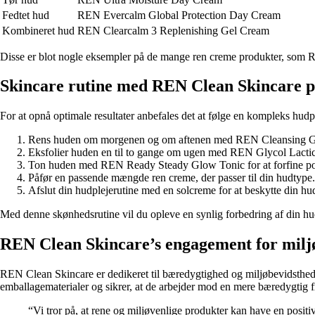
Fedtet hud
REN Evercalm Global Protection Day Cream
Kombineret hud
REN Clearcalm 3 Replenishing Gel Cream
Disse er blot nogle eksempler på de mange ren creme produkter, som RE
Skincare rutine med REN Clean Skincare 
For at opnå optimale resultater anbefales det at følge en kompleks hudp
Rens huden om morgenen og om aftenen med REN Cleansing Gel.
Eksfolier huden en til to gange om ugen med REN Glycol Lactic 
Ton huden med REN Ready Steady Glow Tonic for at forfine po
Påfør en passende mængde ren creme, der passer til din hudtype.
Afslut din hudplejerutine med en solcreme for at beskytte din hud
Med denne skønhedsrutine vil du opleve en synlig forbedring af din hud
REN Clean Skincare’s engagement for milj
REN Clean Skincare er dedikeret til bæredygtighed og miljøbevidsthe
emballagematerialer og sikrer, at de arbejder mod en mere bæredygtig f
“Vi tror på, at rene og miljøvenlige produkter kan have en positi