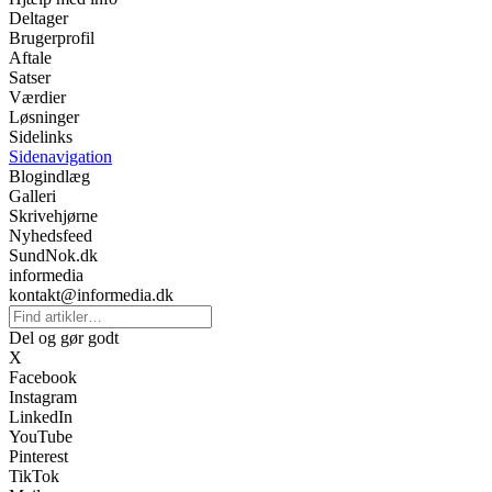
Deltager
Brugerprofil
Aftale
Satser
Værdier
Løsninger
Sidelinks
Sidenavigation
Blogindlæg
Galleri
Skrivehjørne
Nyhedsfeed
SundNok.dk
informedia
kontakt@informedia.dk
Del og gør godt
X
Facebook
Instagram
LinkedIn
YouTube
Pinterest
TikTok