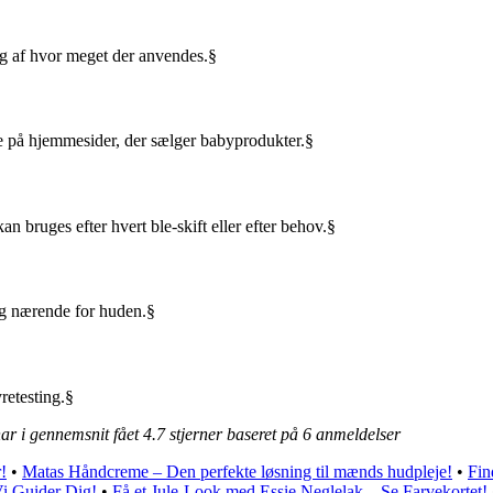
ig af hvor meget der anvendes.§
ne på hjemmesider, der sælger babyprodukter.§
n bruges efter hvert ble-skift eller efter behov.§
og nærende for huden.§
retesting.§
ar i gennemsnit fået
4.7
stjerner baseret på
6
anmeldelser
!
•
Matas Håndcreme – Den perfekte løsning til mænds hudpleje!
•
Fin
Vi Guider Dig!
•
Få et Jule-Look med Essie Neglelak – Se Farvekortet!