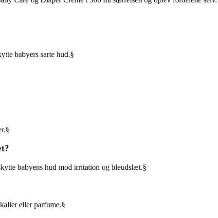
kytte babyers sarte hud.§
er.§
æt?
skytte babyens hud mod irritation og bleudslæt.§
kalier eller parfume.§