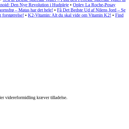
inoid: Den Nye Revolution i Hudpleje
•
Oplev La Roche-Posay
rnsfrø – Matas har det hele!
•
Få Det Bedste Ud af Nilens Jord – Se
 forstørrelse!
•
K2-Vitamin: Alt du skal vide om Vitamin K2!
•
Find
er videreformidling kræver tilladelse.