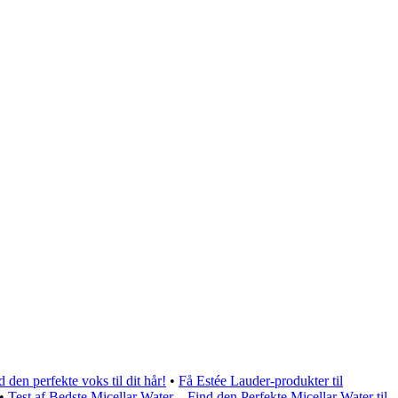
d den perfekte voks til dit hår!
•
Få Estée Lauder-produkter til
•
Test af Bedste Micellar Water – Find den Perfekte Micellar Water til