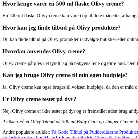
Hvor længe varer en 500 ml flaske Olivy creme?
En 500 ml flaske Olivy creme kan vare i op til flere måneder, afhæng
Hvor kan jeg finde tilbud på Olivy produkter?
Du kan finde tilbud på Olivy produkter i udvalgte butikker eller onli
Hvordan anvendes Olivy creme?
Olivy creme påføres i et tyndt lag på babyens rene og tørre hud. Den ka
Kan jeg bruge Olivy creme til min egen hudpleje?
Ja, Olivy creme kan også bruges til voksen hudpleje, da den er mild 
Er Olivy creme testet på dyr?
Nej, Olivy creme er ikke testet på dyr og er fremstillet uden brug af dy
Artiklen Få et Olivy Tilbud på 500 ml Baby Care og Diaper Creme! h
Andre populære artikler:
Få Gode Tilbud på Pudderdåserne Produkter
fantastiske priser hos Matas!
•
Find den Bedste Creme til Tør Hud – 