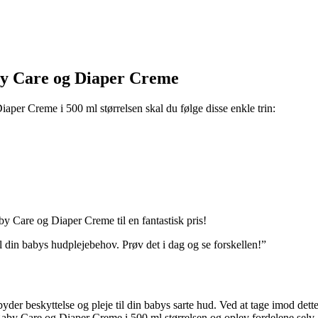
aby Care og Diaper Creme
iaper Creme i 500 ml størrelsen skal du følge disse enkle trin:
by Care og Diaper Creme til en fantastisk pris!
 din babys hudplejebehov. Prøv det i dag og se forskellen!”
der beskyttelse og pleje til din babys sarte hud. Ved at tage imod dette 
Baby Care og Diaper Creme i 500 ml størrelsen og oplev fordelene selv. 