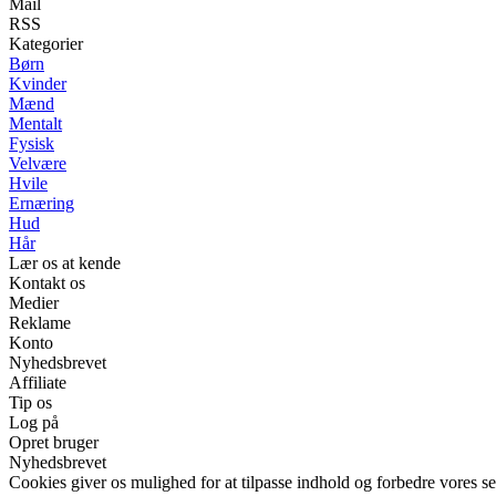
Mail
RSS
Kategorier
Børn
Kvinder
Mænd
Mentalt
Fysisk
Velvære
Hvile
Ernæring
Hud
Hår
Lær os at kende
Kontakt os
Medier
Reklame
Konto
Nyhedsbrevet
Affiliate
Tip os
Log på
Opret bruger
Nyhedsbrevet
Cookies giver os mulighed for at tilpasse indhold og forbedre vores s