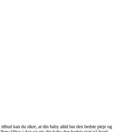
tilbud kan du sikre, at din baby altid har den bedste pleje og
Prøv Olivy i dag og giv din baby den bedste start på livet!