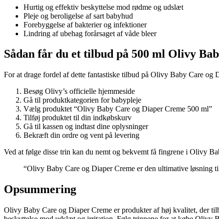
Hurtig og effektiv beskyttelse mod rødme og udslæt
Pleje og beroligelse af sart babyhud
Forebyggelse af bakterier og infektioner
Lindring af ubehag forårsaget af våde bleer
Sådan får du et tilbud på 500 ml Olivy B
For at drage fordel af dette fantastiske tilbud på Olivy Baby Care og D
Besøg Olivy’s officielle hjemmeside
Gå til produktkategorien for babypleje
Vælg produktet “Olivy Baby Care og Diaper Creme 500 ml”
Tilføj produktet til din indkøbskurv
Gå til kassen og indtast dine oplysninger
Bekræft din ordre og vent på levering
Ved at følge disse trin kan du nemt og bekvemt få fingrene i Olivy Ba
“Olivy Baby Care og Diaper Creme er den ultimative løsning til
Opsummering
Olivy Baby Care og Diaper Creme er produkter af høj kvalitet, der tilby
beskyttelse mod udslæt og irritation. Følg trinnene for at købe Olivy 