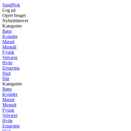
SundNok
Log på
Opret bruger
Nyhedsbrevet
Kategorier
Børn
Kvinder
Mænd
Mentalt
Fysisk
Velvære
Hvile
Ernæring
Hud
Hår
Kategorier
Børn
Kvinder
Mænd
Mentalt
Fysisk
Velvære
Hvile
Ernæring