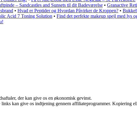
tpinde – Sandcastles and Sunsets til dit Badeværelse
•
Granactive Ret
dsbrand
•
Hvad er Peptider og Hvordan Påvirker de Kroppen?
•
Bukkeho
lic Acid 7 Toning Solution
•
Find det perfekte makeup spejl med lys og
u!
jdsaftaler, der kan give os en økonomisk gevinst.
le links kan give os indtjening gennem affiliateprogrammer. Kopiering ell