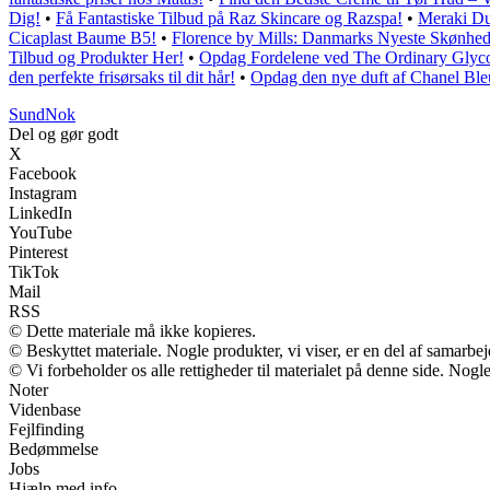
Dig!
•
Få Fantastiske Tilbud på Raz Skincare og Razspa!
•
Meraki Duf
Cicaplast Baume B5!
•
Florence by Mills: Danmarks Nyeste Skønhe
Tilbud og Produkter Her!
•
Opdag Fordelene ved The Ordinary Glyco
den perfekte frisørsaks til dit hår!
•
Opdag den nye duft af Chanel Ble
SundNok
Del og gør godt
X
Facebook
Instagram
LinkedIn
YouTube
Pinterest
TikTok
Mail
RSS
© Dette materiale må ikke kopieres.
© Beskyttet materiale. Nogle produkter, vi viser, er en del af samarbe
© Vi forbeholder os alle rettigheder til materialet på denne side. Nog
Noter
Videnbase
Fejlfinding
Bedømmelse
Jobs
Hjælp med info