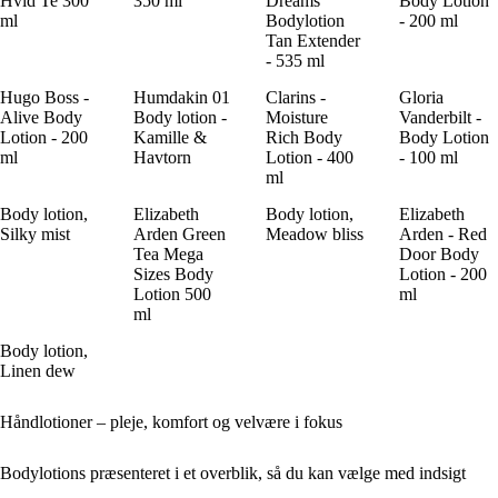
Hvid Te 300
350 ml
Dreams
Body Lotion
ml
Bodylotion
- 200 ml
Tan Extender
- 535 ml
Hugo Boss -
Humdakin 01
Clarins -
Gloria
Alive Body
Body lotion -
Moisture
Vanderbilt -
Lotion - 200
Kamille &
Rich Body
Body Lotion
ml
Havtorn
Lotion - 400
- 100 ml
ml
Body lotion,
Elizabeth
Body lotion,
Elizabeth
Silky mist
Arden Green
Meadow bliss
Arden - Red
Tea Mega
Door Body
Sizes Body
Lotion - 200
Lotion 500
ml
ml
Body lotion,
Linen dew
Håndlotioner – pleje, komfort og velvære i fokus
Bodylotions præsenteret i et overblik, så du kan vælge med indsigt