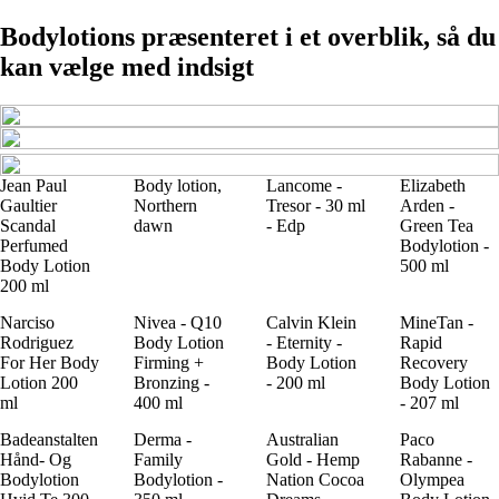
Bodylotions præsenteret i et overblik, så du
kan vælge med indsigt
Jean Paul
Body lotion,
Lancome -
Elizabeth
Gaultier
Northern
Tresor - 30 ml
Arden -
Scandal
dawn
- Edp
Green Tea
Perfumed
Bodylotion -
Body Lotion
500 ml
200 ml
Narciso
Nivea - Q10
Calvin Klein
MineTan -
Rodriguez
Body Lotion
- Eternity -
Rapid
For Her Body
Firming +
Body Lotion
Recovery
Lotion 200
Bronzing -
- 200 ml
Body Lotion
ml
400 ml
- 207 ml
Badeanstalten
Derma -
Australian
Paco
Hånd- Og
Family
Gold - Hemp
Rabanne -
Bodylotion
Bodylotion -
Nation Cocoa
Olympea