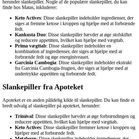
herunder slankepiller. Nogle af de populære slankepiller, du kan
finde hos Matas, inkluderer:
Keto Actives
: Disse slankepiller indeholder ingredienser, der
siges at fremme ketose i kroppen og hjælpe med at forbrænde
fedt.
Kankusta Duo
: Disse slankepiller hævder at øge stofskiftet
og reducere appetitten, hvilket kan hjælpe med vægttab.
Prima vægttab
: Disse slankepiller indeholder en
kombination af ingredienser, der siges at hjælpe med at
forbrænde fedt og øge energiniveauet.
Garcinia Cambogia
: Disse slankepiller indeholder ekstrakt
fra Garcinia Cambogia-frugten, der siges at hjælpe med at
undertrykke appetitten og forbrænde fedt.
Slankepiller fra Apoteket
Apoteket er en anden pålidelig kilde til slankepiller. Du kan finde et
bredt udvalg af slankepiller på apoteket, herunder:
Trimival
: Disse slankepiller hævder at øge forbrændingen og
reducere appetitten, hvilket kan hjælpe med vægttab.
Keto Actives
: Disse slankepiller fremmer ketose i kroppen og
hjælper med at forbrænde fedt.
Metaburn
: Disse slankepiller indeholder ingredienser, der