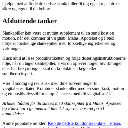
hjælpe med at finde de bedste slankepiller til dig og sikre, at de er
sikre og egnet til dit behov.
Afsluttende tanker
Slankepiller kan være et nyttigt supplement til en sund kost og
motion, når det kommer til vægttab. Matas, Apoteket og Føtex
tilbyder forskellige slankepiller med forskellige ingredienser og
virkninger.
Husk altid at læse produktetiketten og følge doseringsinstruktionerne
nøje, når du tager slankepiller. Hvis du oplever nogen bivirkninger
eller har bekymringer, skal du kontakte en læge eller
sundhedsekspert.
Vær tålmodig og realistisk med dine forventninger til
vægttabsresultater. Kombiner slankepiller med en sund kost, motion
og en positiv livsstil for at opnå succes med dit vægttabsmål.
Artiklen Sådan får du succes med slankepiller fra Matas, Apoteket
og Føtex har i gennemsnit fået
4.1
stjerner baseret på
31
anmeldelser
Andre populære artikler:
Køb de bedste kondomer online – Priser,