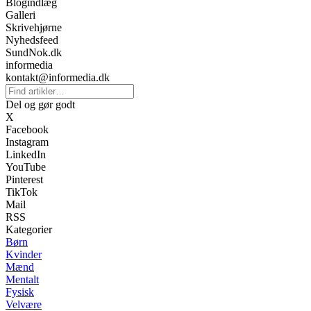
Blogindlæg
Galleri
Skrivehjørne
Nyhedsfeed
SundNok.dk
informedia
kontakt@informedia.dk
Del og gør godt
X
Facebook
Instagram
LinkedIn
YouTube
Pinterest
TikTok
Mail
RSS
Kategorier
Børn
Kvinder
Mænd
Mentalt
Fysisk
Velvære