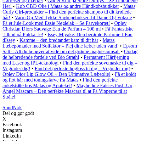
størrelser og mærker
•
Gør et Kup på Store Duftlys – Se Tilbuddene
Her!
•
Køb CBD Olie i Matas og andre Håndkøbsbutikker
•
Matas
Curly Girl-produkter – Find den perfekte shampoo til dit krøllede
hår!
•
Varm Op Med Tykke Strømpebukser Til Dame Og Voksne
•
Få et Jule-Look med Essie Neglelak – Se Farvekortet!
•
Oplev
Christian Diors Sauvage Eau de Parfum – 100 ml
•
Få Fantastiske
Tilbud på Pukka Te!
•
Issey Miyake: Den berømte Parfume LEau
dIssey
•
Kamme – den bredtandet kam til dit hår
•
Matas
Læbepomader med Solfaktor – Plej dine læber uden vand!
•
Epsom
Salt – Alt du behøver at vide om det grønne magnesiumsalt
•
Opdag
de helbredende fordele ved Bio Strath!
•
Permanent Hårfjerning
med Laser og IPL-teknologi
•
Find den perfekte sovemaske til dig –
Vi guider dig!
•
Find det perfekte lipgloss til dig – Vi guider dig!
•
Oplev Dior Lip Glow Oil – Den Ultimative Læbeolie!
•
Få et koldt
og flot hår med toningsfarve fra Matas
•
Find den perfekte
ankelstøtte hos Matas og Apoteket!
•
Maybelline Falsies Push Up
Angel Mascara – Den perfekte Mascara til at Få Vipperne til at
Stråle!
SundNok
Del og gør godt
X
Facebook
Instagram
LinkedIn