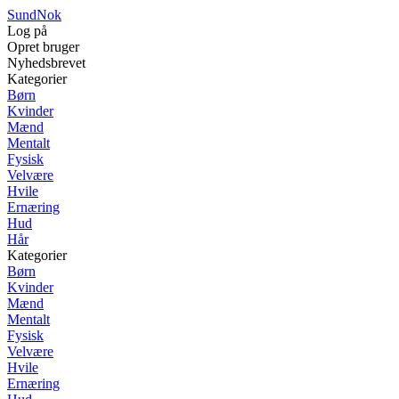
SundNok
Log på
Opret bruger
Nyhedsbrevet
Kategorier
Børn
Kvinder
Mænd
Mentalt
Fysisk
Velvære
Hvile
Ernæring
Hud
Hår
Kategorier
Børn
Kvinder
Mænd
Mentalt
Fysisk
Velvære
Hvile
Ernæring