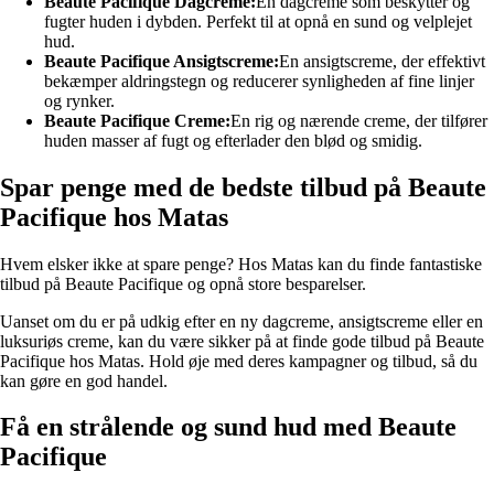
Beaute Pacifique Dagcreme:
En dagcreme som beskytter og
fugter huden i dybden. Perfekt til at opnå en sund og velplejet
hud.
Beaute Pacifique Ansigtscreme:
En ansigtscreme, der effektivt
bekæmper aldringstegn og reducerer synligheden af fine linjer
og rynker.
Beaute Pacifique Creme:
En rig og nærende creme, der tilfører
huden masser af fugt og efterlader den blød og smidig.
Spar penge med de bedste tilbud på Beaute
Pacifique hos Matas
Hvem elsker ikke at spare penge? Hos Matas kan du finde fantastiske
tilbud på Beaute Pacifique og opnå store besparelser.
Uanset om du er på udkig efter en ny dagcreme, ansigtscreme eller en
luksuriøs creme, kan du være sikker på at finde gode tilbud på Beaute
Pacifique hos Matas. Hold øje med deres kampagner og tilbud, så du
kan gøre en god handel.
Få en strålende og sund hud med Beaute
Pacifique