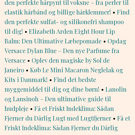
den perfekte hårpynt til voksne – fra perler til
elastik hårbånd og billige hårklemmer!
•
Find
den perfekte sulfat- og silikonefri shampoo
til dig!
•
Elizabeth Arden Eight Hour Lip
Balm: Den Ultimative Læbepomade
•
Opdag
Versace Dylan Blue – Den nye Parfume fra
Versace
•
Oplev den magiske by Sol de
Janeiro
•
Køb Le Mini Macaron Neglelak og
Kits i Danmark!
•
Find det bedste
myggemiddel til dig og dine børn!
•
Lanolin
og Lansinoh – Den ultimative guide til
hudpleje
•
Få et Friskt Indeklima: Sådan
Fjerner du Dårlig Lugt med Lugtfjerner
•
Få et
Friskt Indeklima: Sådan Fjerner du Dårlig