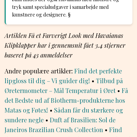
tryk samt specialudgaver i samarbejde med
kunstnere og designere. §
Artiklen Få et Farverigt Look med Havaianas
Klipklapper har i gennemsnit fået
3.4
stjerner
baseret på
43
anmeldelser
Andre populære artikler:
Find det perfekte
lipgloss til dig – Vi guider dig!
•
Tilbud på
Øretermometer – Mål Temperatur i Øret
•
Få
det Bedste ud af Biotherm-produkterne hos
Matas og Føtex!
•
Sådan får du stærkere og
sundere negle
•
Duft af Brasilien: Sol de
Janeiros Brazilian Crush Collection
•
Find